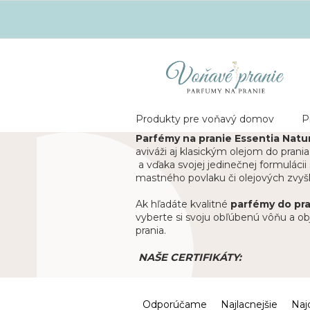
Prejsť
PRODUKTY PRE VOŇAVÝ DOMOV
PARFÉMY NA PRANIE
DOMOV
na
obsah
Nákupný
košík
Produkty pre voňavý domov
P
Parfémy na pranie Essentia Nat
aviváži aj klasickým olejom do prania
a vďaka svojej jedinečnej formulácii
mastného povlaku či olejových zvyško
Ak hľadáte kvalitné
parfémy do pra
vyberte si svoju obľúbenú vôňu a o
prania.
NAŠE CERTIFIKÁTY:
R
Odporúčame
Najlacnejšie
Naj