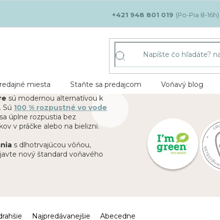
+421 948 801 019
redajné miesta
Staňte sa predajcom
Voňavý blog
ure
sú modernou alternatívou k
. Sú
100 % rozpustné vo vode
 sa úplne rozpustia bez
v v práčke alebo na bielizni.
nia
s dlhotrvajúcou vôňou,
bjavte nový štandard voňavého
drahšie
Najpredávanejšie
Abecedne