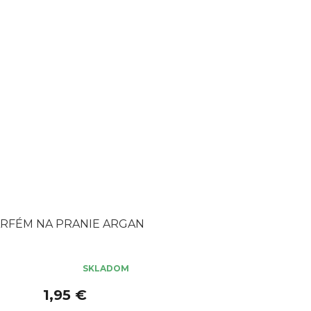
RFÉM NA PRANIE ARGAN
SKLADOM
erné
tenie
1,95 €
ktu