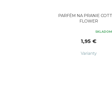
PARFÉM NA PRANIE COT
FLOWER
SKLADOM
Priemerné
hodnotenie
1,95 €
produktu
je
5,0
z
5
hviezdičiek.