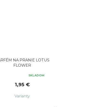
ARFÉM NA PRANIE LOTUS
FLOWER
SKLADOM
erné
tenie
1,95 €
ktu