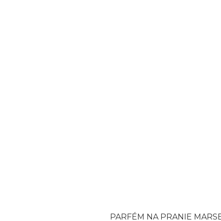
5
hviezdičiek.
PARFÉM NA PRANIE MARSE