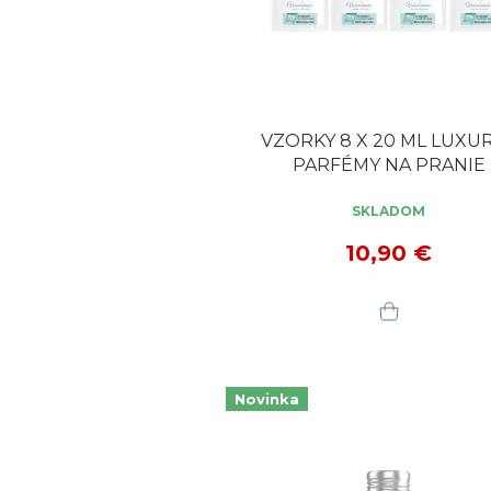
k
v
t
o
v
VZORKY 8 X 20 ML LUXUR
PARFÉMY NA PRANIE
SKLADOM
10,90 €
Novinka