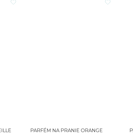
5
5
hviezdičiek.
hviezdi
ILLE
PARFÉM NA PRANIE ORANGE
P