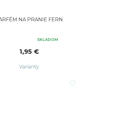
ARFÉM NA PRANIE FERN
SKLADOM
erné
tenie
1,95 €
ktu
čiek.