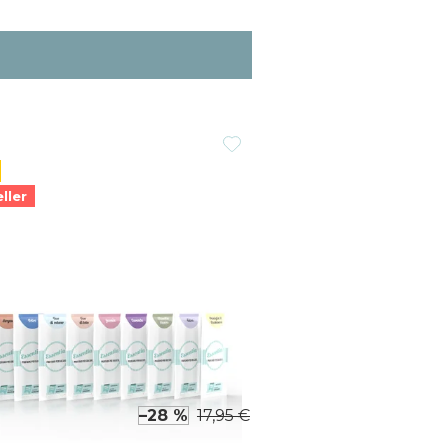
ller
–28 %
17,95 €