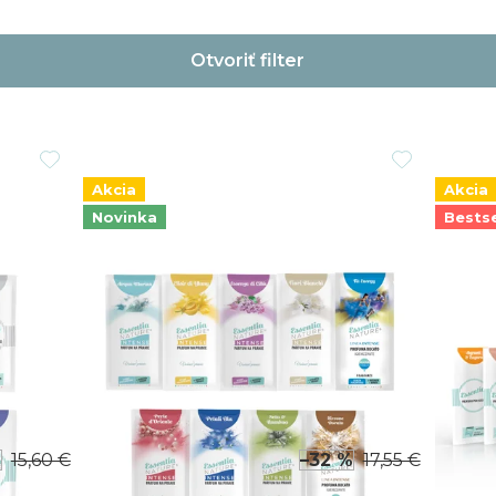
Otvoriť filter
Akcia
Akcia
Novinka
Bestse
%
15,60 €
–32 %
17,55 €