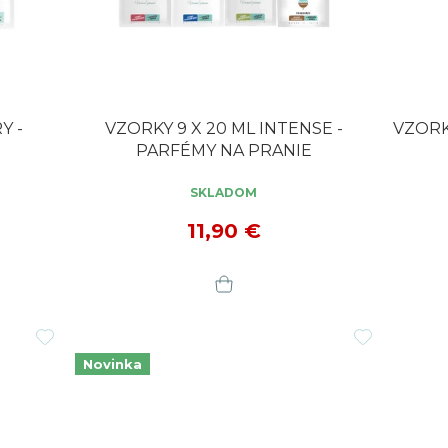
Y -
VZORKY 9 X 20 ML INTENSE -
VZORK
PARFÉMY NA PRANIE
SKLADOM
Priem
hodno
11,90 €
produ
je
5,0
z
5
hviezdi
Novinka