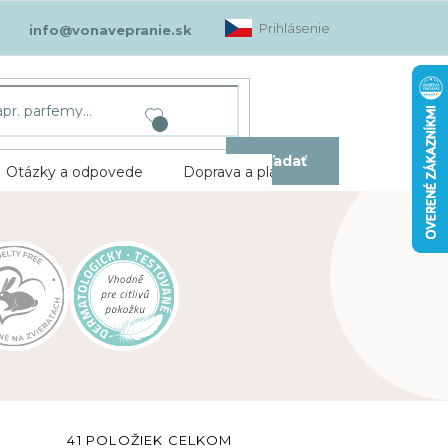
Prihlásenie
info@vonavepranie.sk
Hľadať
Otázky a odpovede
Doprava a platba
Kontakt
41
POLOŽIEK CELKOM