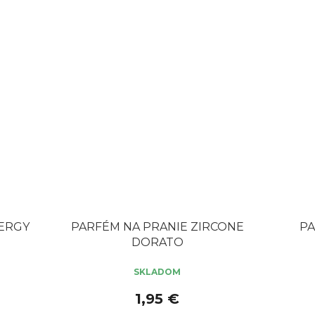
NERGY
PARFÉM NA PRANIE ZIRCONE
PA
DORATO
SKLADOM
Priem
hodno
1,95 €
produ