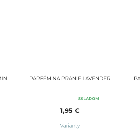
MIN
PARFÉM NA PRANIE LAVENDER
P
SKLADOM
Priemerné
Priem
hodnotenie
hodno
1,95 €
produktu
produ
je
je
5,0
5,0
z
z