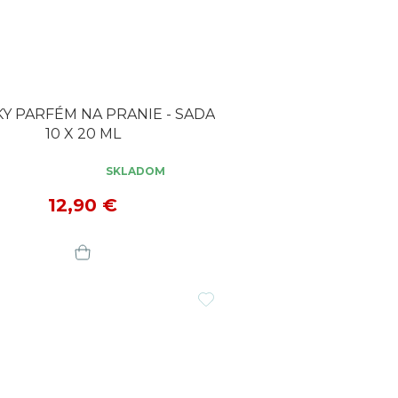
Y PARFÉM NA PRANIE - SADA
10 X 20 ML
SKLADOM
erné
tenie
12,90 €
ktu
čiek.