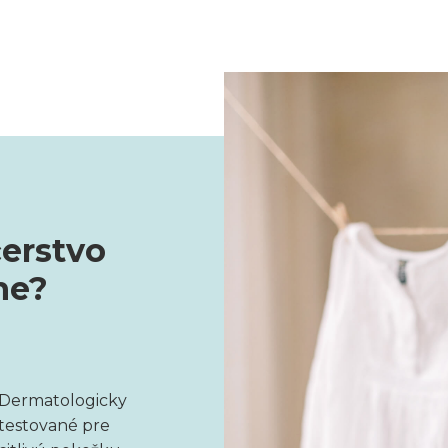
čerstvo
ne?
Dermatologicky
testované pre