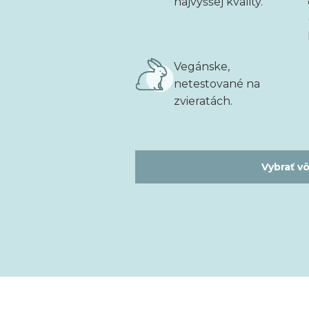
najvyššej kvality.
Vegánske,
netestované na
zvieratách.
Vybrať v