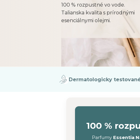
100 % rozpustné vo vode.
Talianska kvalita s prírodnými
esenciálnymi olejmi.
Dermatologicky testovan
100 % rozp
Parfumy
Essentia N