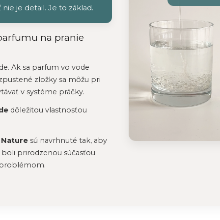
ie je detail. Je to základ.
 parfumu na pranie
de. Ak sa parfum vo vode
zpustené zložky sa môžu pri
ávať v systéme práčky.
de
dôležitou vlastnosťou
 Nature
sú navrhnuté tak, aby
a boli prirodzenou súčasťou
o problémom.