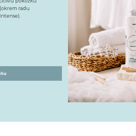
citlivú pokožku
(okrem radu
Intense).
ôňu