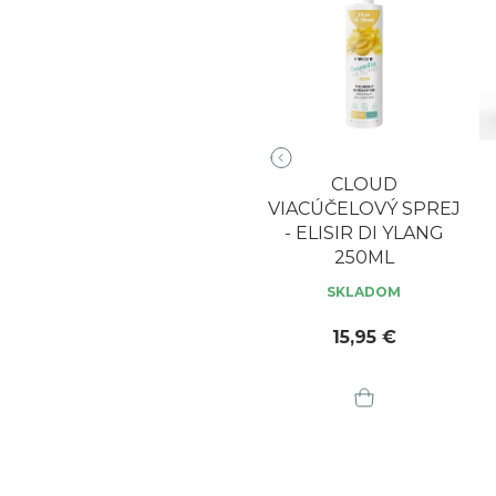
ALC
CLOUD
CLOUD
VIACÚČELOVÝ SPREJ
VIACÚČELOVÝ SPREJ
- ARGAN 250ML
- ELISIR DI YLANG
Priemerné
250ML
SKLADOM
hodnotenie
SKLADOM
produktu
14,95 €
je
15,95 €
5,0
z
5
hviezdičiek.