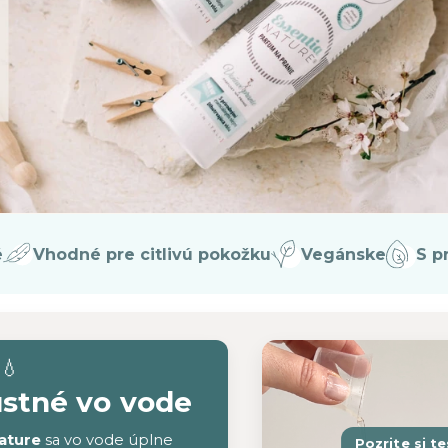
é
Vhodné pre citlivú pokožku
Vegánske
S p
💧
ustné vo vode
ature
sa vo vode úplne
Pozrite si t