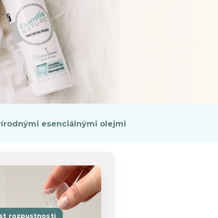
rírodnými esenciálnými olejmi
est rozpustnosti