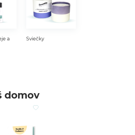
eje a
Sviečky
š domov