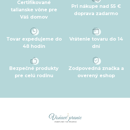
t
Certifikované
Pri nákupe nad 55 €
i
talianske vône pre
doprava zadarmo
Váš domov
e
Tovar expedujeme do
Vrátenie tovaru do 14
48 hodín
dní
Bezpečné produkty
Zodpovedná značka a
pre celú rodinu
overený eshop