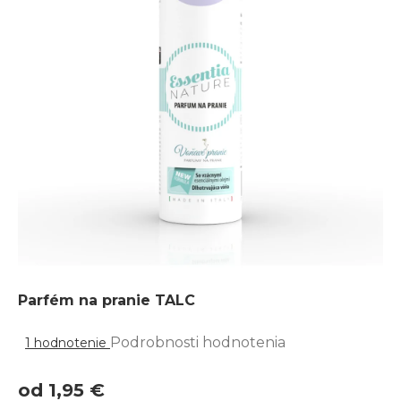
Parfém na pranie TALC
Priemerné
hodnotenie
Podrobnosti hodnotenia
1 hodnotenie
produktu
je
5,0
z
5
od
1,95 €
hviezdičiek.