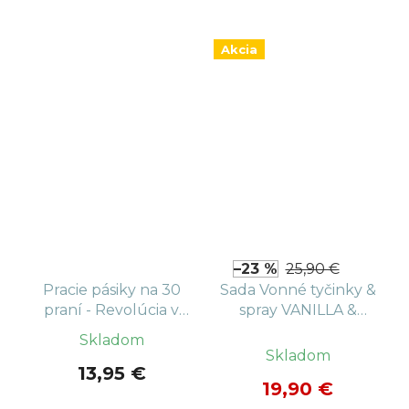
Akcia
–23 %
25,90 €
Pracie pásiky na 30
Sada Vonné tyčinky &
praní - Revolúcia v
spray VANILLA &
praní
CASHMERE
Skladom
Priemerné
Skladom
hodnotenie
13,95 €
produktu
19,90 €
je