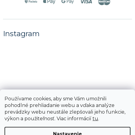
Instagram
Používame cookies, aby sme Vám umožnili
pohodlné prehliadanie webu a vďaka analýze
Sledovať na Instagrame
prevádzky webu neustále zlepšovali jeho funkcie,
výkon a použiteľnosť. Viac informácií
tu
.
Copyright 2026
Voňavé pranie
. Všetky práva
Nastavenie