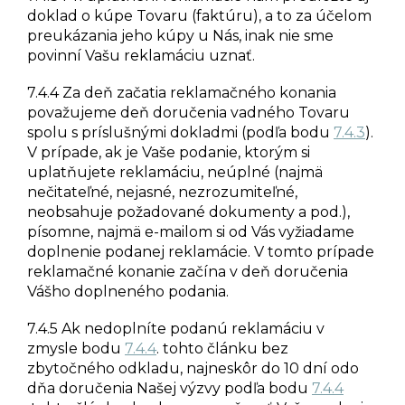
doklad o kúpe Tovaru (faktúru), a to za účelom
preukázania jeho kúpy u Nás, inak nie sme
povinní Vašu reklamáciu uznať.
7.4.4 Za deň začatia reklamačného konania
považujeme deň doručenia vadného Tovaru
spolu s príslušnými dokladmi (podľa bodu
7.4.3
).
V prípade, ak je Vaše podanie, ktorým si
uplatňujete reklamáciu, neúplné (najmä
nečitateľné, nejasné, nezrozumiteľné,
neobsahuje požadované dokumenty a pod.),
písomne, najmä e-mailom si od Vás
vyžiadame
doplnenie podanej reklamácie. V tomto prípade
reklamačné konanie začína v deň doručenia
Vášho doplneného podania.
7.4.5 Ak nedoplníte podanú reklamáciu v
zmysle bodu
7.4.4
. tohto článku bez
zbytočného odkladu, najneskôr do 10 dní odo
dňa doručenia Našej výzvy podľa bodu
7.4.4