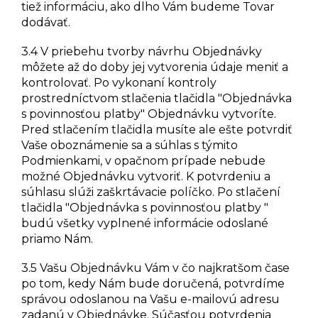
tiež informáciu, ako dlho Vám budeme Tovar
dodávať.
3.4 V priebehu tvorby návrhu Objednávky
môžete až do doby jej vytvorenia údaje meniť a
kontrolovať. Po vykonaní kontroly
prostredníctvom stlačenia tlačidla "Objednávka
s povinnosťou platby" Objednávku vytvoríte.
Pred stlačením tlačidla musíte ale ešte potvrdiť
Vaše oboznámenie sa a súhlas s týmito
Podmienkami, v opačnom prípade nebude
možné Objednávku vytvoriť. K potvrdeniu a
súhlasu slúži zaškrtávacie políčko. Po stlačení
tlačidla "Objednávka s povinnosťou platby "
budú všetky vyplnené informácie odoslané
priamo Nám.
3.5 Vašu Objednávku Vám v čo najkratšom čase
po tom, kedy Nám bude doručená, potvrdíme
správou odoslanou na Vašu e-mailovú adresu
zadanú v Objednávke. Súčasťou potvrdenia