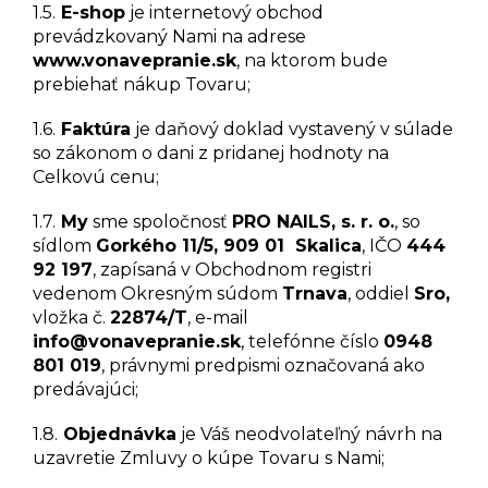
1.5.
E-shop
je internetový obchod
prevádzkovaný Nami na adrese
www.vonavepranie.sk
, na ktorom bude
prebiehať nákup Tovaru;
1.6.
Faktúra
je daňový doklad vystavený v súlade
so zákonom o dani z pridanej hodnoty na
Celkovú cenu;
1.7.
My
sme spoločnosť
PRO NAILS, s. r. o.
, so
sídlom
Gorkého 11/5, 909 01 Skalica
, IČO
444
92 197
, zapísaná v Obchodnom registri
vedenom Okresným súdom
Trnava
, oddiel
Sro
,
vložka č.
22874/T
,
e-mail
info@vonavepranie.sk
, telefónne číslo
0948
801 019
, právnymi predpismi označovaná ako
predávajúci;
1.8.
Objednávka
je Váš neodvolateľný návrh na
uzavretie Zmluvy o kúpe Tovaru s Nami;