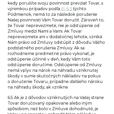
kedy porušíte svoju povinnosť prevziať Tovar, s
výnimkou prípadov podľa
čl. 6.3
týchto
Podmienok, nemá to za následok porušenie
Našej povinnosti Vám Tovar doručiť. Zároveň to,
že Tovar neprevezmete, nie je odstúpenie od
Zmluvy medzi Nami a Vami. Ak Tovar
neprevezmete ani v dodatočnej lehote, vzniká
Nám právo od Zmluvy odstúpiť z dôvodu Vášho
podstatného porušenia Zmluvy. Ak sa
rozhodneme predmetné právo vykonať, je
odstúpenie účinné v deň, kedy Vám toto
odstúpenie doručíme. Odstúpenie od Zmluvy
nemá vplyv na nárok na náhradu vzniknutej
škody v sume skutočných nákladov na pokus
o doručenie Tovaru,
prípadne ďalšieho nároku
na náhradu škody, ak vznikne.
6.5 Ak je z dôvodov vzniknutých na Vašej strane
Tovar doručovaný opakovane alebo iným
spôsobom, než bolo v Zmluve dohodnuté, je