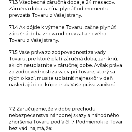
7.1.3 Všeobecná záručná doba je 24 mesiacov.
Záručná doba začína plynúť od momentu
prevzatia Tovaru z Vašej strany.
7.1.4 Ak dôjde k výmene Tovaru, začne plynúť
záručná doba znova od prevzatia nového
Tovaru z Vašej strany.
7.1.5 Vaše práva zo zodpovednosti za vady
Tovaru, pre ktoré platí záručná doba, zaniknú,
ak ich neuplatníte v záručnej dobe. Avšak práva
zo zodpovednosti za vady pri Tovare, ktorý sa
rýchlo kazí, musíte uplatniť najneskôr v deň
nasledujúci po kúpe, inak Vaše práva zaniknú.
7.2 Zaručujeme, že v dobe prechodu
nebezpečenstva náhodnej skazy a náhodného
zhoršenia Tovaru podľa čl. 7 Podmienok je Tovar
bez vád, najmä, že: