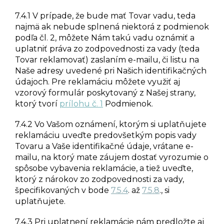
7.4.1 V prípade, že bude mať Tovar vadu, teda
najmä ak nebude splnená niektorá z podmienok
podľa čl. 2, môžete Nám takú vadu oznámiť a
uplatniť práva zo zodpovednosti za vady (teda
Tovar reklamovať) zaslaním e-mailu, či listu na
Naše adresy uvedené pri Našich identifikačných
údajoch. Pre reklamáciu môžete využiť aj
vzorový formulár poskytovaný z Našej strany,
ktorý tvorí
prílohu č. 1
Podmienok.
7.4.2 Vo Vašom oznámení, ktorým si uplatňujete
reklamáciu uveďte predovšetkým popis vady
Tovaru a Vaše identifikačné údaje, vrátane e-
mailu, na ktorý mate záujem dostať vyrozumie o
spôsobe vybavenia reklamácie, a tiež uveďte,
ktorý z nárokov zo zodpovednosti za vady,
špecifikovaných v bode
7.5.4
. až
7.5.8
., si
uplatňujete.
7.4.3 Pri uplatnení reklamácie nám predložte aj