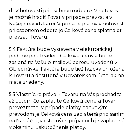
d) V hotovosti pri osobnom odbere. V hotovosti
je možné hradiť Tovar v prípade prevzatia v
Našej prevádzkarni. V prípade platby v hotovosti
pri osobnom odbere je Celková cena splatná pri
prevzatí Tovaru.
5.4 Faktúra bude vystavená v elektronickej
podobe po uhradení Celkovej ceny a bude
zaslaná na Vašu e-mailovú adresu uvedenú v
Objednávke. Faktúra bude tiež fyzicky priložená
k Tovaru a dostupná v Užívateľskom účte, ak ho
máte zriadený.
5.5 Vlastnícke právo k Tovaru na Vás prechádza
až potom, čo zaplatíte Celkovú cenu a Tovar
prevezmete. V prípade platby bankovým
prevodom je Celková cena zaplatená pripísaním
na Náš účet, v ostatných prípadoch je zaplatená
v okamihu uskutočnenia platby.