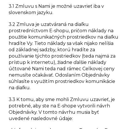
3.1 Zmluvu s Nami je možné uzavrieť iba v
slovenskom jazyku.
3.2 Zmluva je uzatváraná na diaľku
prostredníctvom E-shopu, pričom náklady na
použitie komunikačných prostriedkov na diaľku
hradíte Vy. Tieto náklady sa však nijako nelíšia
od základnej sadzby, ktorú hradíte za
používanie týchto prostriedkov (teda najmä za
prístup k internetu), žiadne ďalšie náklady
účtované Nami teda nad rámec Celkovej ceny
nemusíte očakávať. Odoslaním Objednávky
súhlasíte s využitím prostriedkov komunikácie
na diaľku.
3.3 K tomu, aby sme mohli Zmluvu uzavrieť, je
potrebné, aby ste na E-shope vytvorili návrh
Objednávky. V tomto návrhu musia byť
uvedené nasledovné údaje: