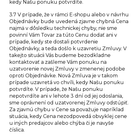
kedy Našu ponuku potvrdíte.
3.7 V prípade, že v rámci E-shopu alebo v návrhu
Objednávky bude uvedená zjavne chybná Cena
najmä v dôsledku technickej chyby, nie sme
povinní Vám Tovar za túto Cenu dodať ani v
prípade, kedy ste dostali potvrdenie
Objednávky, a teda došlo k uzavretiu Zmluvy. V
takejto situácii Vás budeme bezodkladne
kontaktovať a zašleme Vám ponuku na
uzatvorenie novej Zmluvy v zmenenej podobe
oproti Objednávke. Nová Zmluva je v takom
prípade uzavretá vo chvíli, kedy Našu ponuku
potvrdíte. V prípade, že Našu ponuku
nepotvrdíte ani v lehote 3 dní od jej odoslania,
sme oprávnení od uzatvorenej Zmluvy odstúpiť.
Za zjavnú chybu v Cene sa považuje napríklad
situácia, kedy Cena nezodpovedá obvyklej cene
u iných predajcov alebo chýba či je navyše
číslica.