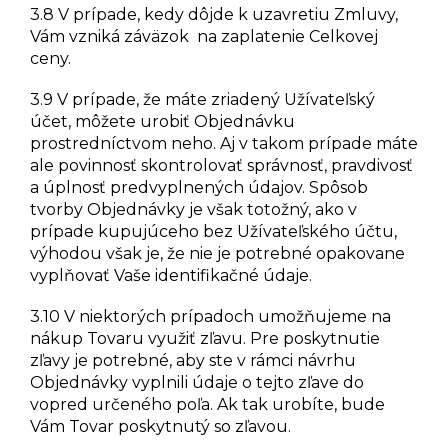
3.8 V prípade, kedy dôjde k uzavretiu Zmluvy,
Vám vzniká záväzok na zaplatenie Celkovej
ceny.
3.9 V prípade, že máte zriadený Užívateľský
účet, môžete urobiť Objednávku
prostredníctvom neho. Aj v takom prípade máte
ale povinnosť skontrolovať správnosť, pravdivosť
a úplnosť predvyplnených údajov. Spôsob
tvorby Objednávky je však totožný, ako v
prípade kupujúceho bez Užívateľského účtu,
výhodou však je, že nie je potrebné opakovane
vyplňovať Vaše identifikačné údaje.
3.10 V niektorých prípadoch umožňujeme na
nákup Tovaru využiť zľavu. Pre poskytnutie
zľavy je potrebné, aby ste v rámci návrhu
Objednávky vyplnili údaje o tejto zľave do
vopred určeného poľa. Ak tak urobíte, bude
Vám Tovar poskytnutý so zľavou.