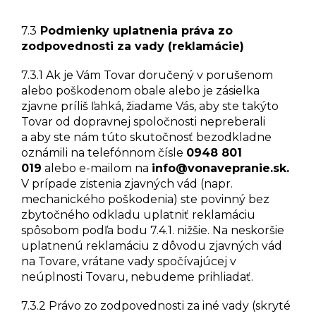
7.3
Podmienky uplatnenia práva zo
zodpovednosti za vady (reklamácie)
7.3.1 Ak je Vám Tovar doručený v porušenom
alebo poškodenom obale alebo je zásielka
zjavne príliš ľahká, žiadame Vás, aby ste takýto
Tovar od dopravnej spoločnosti nepreberali
a aby ste nám túto skutočnosť bezodkladne
oznámili na telefónnom čísle
0948 801
019
alebo e-mailom na
info@vonavepranie.sk
.
V prípade zistenia zjavných vád (napr.
mechanického poškodenia) ste povinný bez
zbytočného odkladu uplatniť reklamáciu
spôsobom podľa bodu 7.4.1. nižšie. Na neskoršie
uplatnenú reklamáciu z dôvodu zjavných vád
na Tovare, vrátane vady spočívajúcej v
neúplnosti Tovaru, nebudeme prihliadať.
7.3.2 Právo zo zodpovednosti za iné vady (skryté