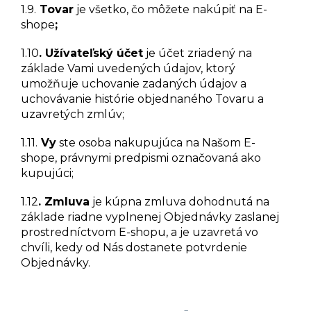
1.9.
Tovar
je všetko, čo môžete nakúpiť na E-
shope
;
1.10
. Užívateľský účet
je účet zriadený na
základe Vami uvedených údajov, ktorý
umožňuje uchovanie zadaných údajov a
uchovávanie histórie objednaného Tovaru a
uzavretých zmlúv;
1.11.
Vy
ste osoba nakupujúca na Našom E-
shope, právnymi predpismi označovaná ako
kupujúci;
1.12
. Zmluva
je kúpna zmluva dohodnutá na
základe riadne vyplnenej Objednávky zaslanej
prostredníctvom E-shopu, a je uzavretá vo
chvíli, kedy od Nás dostanete potvrdenie
Objednávky.