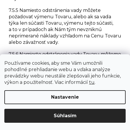
7.5.5 Namiesto odstránenia vady môžete
požadovať výmenu Tovaru, alebo ak sa vada
týka len súčasti Tovaru, výmenu tejto súčasti,
a to v prípadoch ak Nám tým nevzniknú
neprimerané náklady vzhľadom na Cenu Tovaru
alebo závažnosť vady.
7.5.6 Namiesto odstránenia vady Tovaru môžeme
vždy vymeniť vadný Tovar za bezvadný, ak Vám
Používame cookies, aby sme Vám umožnili
to nespôsobí závažné ťažkosti.
pohodlné prehliadanie webu a vďaka analýze
prevádzky webu neustále zlepšovali jeho funkcie,
7.5.7 Ak ide o vadu Tovaru, ktorú nemožno
výkon a použiteľnosť. Viac informácií
tu
.
odstrániť a ktorá bráni tomu, aby ste Tovar mohli
riadne užívať ako tovar bez vady, máte právo na
Nastavenie
výmenu Tovaru alebo máte právo od Zmluvy
odstúpiť. Tie isté práva Vám prislúchajú, ak ide
síce o odstrániteľné vady, ale nemôžete pre
Súhlasím
opätovné vyskytnutie sa vady po oprave alebo
pre väčší počet vád Tovar riadne užívať.