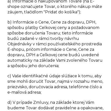
a) Informácie o nakupovanom Tovare (na E-
shope označujete Tovar, o ktorého nákup máte
záujem, tlačidlom "Pridať do košíka");
b) Informácie o Cene, Cene za dopravu, DPH,
spôsobu platby Celkovej ceny a požadovanom
spôsobe doručenia Tovaru; tieto informácie
budú zadané v rámci tvorby návrhu
Objednávky v rámci používateľského prostredia
E-shopu, pričom informácie o Cene, Cene za
dopravu, DPH a Celkovej cene budú uvedené
automaticky na základe Vami zvoleného Tovaru
a spôsobu jeho doručenia;
c) Vaše identifikačné údaje slúžiace k tomu, aby
sme mohli doručiť Tovar, najmä v rozsahu meno,
priezvisko, doručovacia adresa, telefónne číslo a
e-mailová adresa;
d) V prípade Zmluvy, na základe ktorej Vám
budeme Tovar dodávať pravidelne a opakovane,