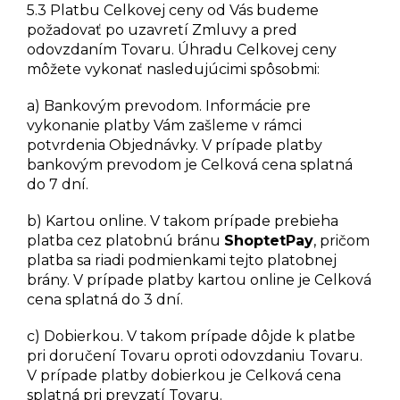
5.3 Platbu Celkovej ceny od Vás budeme
požadovať po uzavretí Zmluvy a pred
odovzdaním Tovaru. Úhradu Celkovej ceny
môžete vykonať nasledujúcimi spôsobmi:
a) Bankovým prevodom. Informácie pre
vykonanie platby Vám zašleme v rámci
potvrdenia Objednávky. V prípade platby
bankovým prevodom je Celková cena splatná
do 7 dní.
b) Kartou online. V takom prípade prebieha
platba cez platobnú bránu
ShoptetPay
, pričom
platba sa riadi podmienkami tejto platobnej
brány. V prípade platby kartou online je Celková
cena splatná do 3 dní.
c) Dobierkou. V takom prípade dôjde k platbe
pri doručení Tovaru oproti odovzdaniu Tovaru.
V prípade platby dobierkou je Celková cena
splatná pri prevzatí Tovaru.