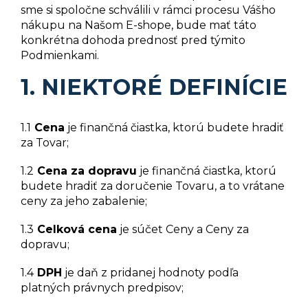
sme si spoločne schválili v rámci procesu Vášho
nákupu na Našom E-shope, bude mať táto
konkrétna dohoda prednosť pred týmito
Podmienkami.
1. NIEKTORÉ DEFINÍCIE
1.1
Cena
je finančná čiastka, ktorú budete hradiť
za Tovar;
1.2
Cena za dopravu
je finančná čiastka, ktorú
budete hradiť za doručenie Tovaru, a to vrátane
ceny za jeho zabalenie;
1.3
Celková cena
je súčet Ceny a Ceny za
dopravu;
1.4
DPH
je daň z pridanej hodnoty podľa
platných právnych predpisov;