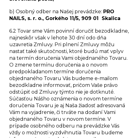
b) Osobný odber na Našej prevádzke:
PRO
NAILS, s. r. o., Gorkého 11/5, 909 01 Skalica
6.2 Tovar sme Vám povinní doručiť bezodkladne,
najneskôr však v lehote 30 dní odo dňa
uzavretia Zmluvy. Pri plnení Zmluvy môžu
nastať také skutočnosti, ktoré budú mať vplyv
na termín doručenia Vami objednaného Tovaru.
O zmene termínu doručenia a o novom
predpokladanom termíne doručenia
objednaného Tovaru Vás budeme e-mailom
bezodkladne informovať, pričom Vaše právo
odstúpiť od Zmluvy týmto nie je dotknuté.
Súčasťou Nášho oznámenia o novom termíne
doručenia Tovaru je aj Naša žiadosť adresovaná
Vám na vyjadrenie, či trváte na dodaní Vami
objednaného Tovaru v novom termíne. V
prípade osobného odberu na prevádzke Vás
vždy o možnosti vyzdvihnutia Tovaru budeme