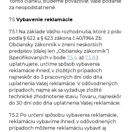
tohto článku, budeme považovať Vaše podanie
za neopodstatnené.
7.5
Vybavenie reklamácie
7.5.1 Na základe Vášho rozhodnutia, ktoré z práv
podľa § 622 a § 623 zákona č.40/1964 Zb.
Občiansky zákonník v znení neskorších
predpisov (ďalej len „Občiansky zákonník“)
(špecifikovaných v bode
7.5.4
. až
7.5.8
.)
uplatňujete, určíme spôsob vybavenia
reklamácie ihneď, v zložitých prípadoch
najneskôr do 3 pracovných dní odo dňa
uplatnenia Vašej reklamácie. V odôvodnených
prípadoch, najmä ak sa vyžaduje zložité
technické zhodnotenie stavu Tovaru, najneskôr
do 30 dní odo dňa uplatnenia Vašej reklamácie.
7.5.2 Po určení spôsobu vybavenia reklamácie,
reklamáciu vybavíme ihneď, v odôvodnených
prípadoch môžeme reklamáciu vybaviť aj