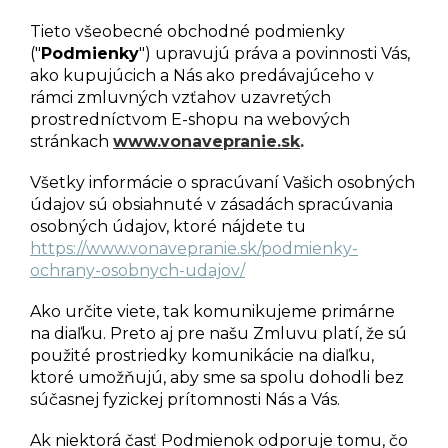
Tieto všeobecné obchodné podmienky
("
Podmienky
") upravujú práva a povinnosti Vás,
ako kupujúcich a Nás ako predávajúceho v
rámci zmluvných vzťahov uzavretých
prostredníctvom E-shopu na webových
stránkach
www.vonavepranie.sk
.
Všetky informácie o spracúvaní Vašich osobných
údajov sú obsiahnuté v zásadách spracúvania
osobných údajov, ktoré nájdete tu
https://www.vonavepranie.sk/podmienky-
ochrany-osobnych-udajov/
Ako určite viete, tak komunikujeme primárne
na diaľku. Preto aj pre našu Zmluvu platí, že sú
použité prostriedky komunikácie na diaľku,
ktoré umožňujú, aby sme sa spolu dohodli bez
súčasnej fyzickej prítomnosti Nás a Vás.
Ak niektorá časť Podmienok odporuje tomu, čo