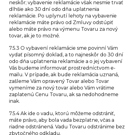
neskôr; vybavenie reklamácie však nesmie trvať
dlhšie ako 30 dní odo dňa uplatnenia
reklamácie. Po uplynutí lehoty na vybavenie
reklamácie máte právo od Zmluvy odstúpiť
alebo máte právo na výmenu Tovaru za nový
tovar, ak je to možné.
7.5.3 O vybavení reklamácie sme povinní Vám
vydať písomný doklad, a to najneskôr do 30 dní
odo dňa uplatnenia reklamácie a o jej vybavení
Vás budeme informovať prostredníctvom e-
mailu. V prípade, ak bude reklamácia uznaná,
zašleme Vám opravený Tovar alebo Tovar
vymeníme za nový tovar alebo Vám vrátime
zaplatenú Cenu Tovaru, ak sa nedohodneme
inak.
7.5.4 Ak ide o vadu, ktorú môžeme odstrániť,
máte právo, aby bola vada bezplatne, včas a
riadne odstránená. Vadu Tovaru odstránime bez
zbytočného odkladu.