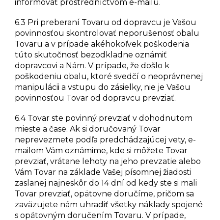
informovať prostredníctvom e-mailu.
6.3 Pri preberaní Tovaru od dopravcu je Vašou
povinnosťou skontrolovať neporušenosť obalu
Tovaru a v prípade akéhokoľvek poškodenia
túto skutočnosť bezodkladne oznámiť
dopravcovi a Nám. V prípade, že došlo k
poškodeniu obalu, ktoré svedčí o neoprávnenej
manipulácii a vstupu do zásielky, nie je Vašou
povinnosťou Tovar od dopravcu prevziať.
6.4 Tovar ste povinný prevziať v dohodnutom
mieste a čase. Ak si doručovaný Tovar
neprevezmete podľa predchádzajúcej vety, e-
mailom Vám oznámime, kde si môžete Tovar
prevziať, vrátane lehoty na jeho prevzatie alebo
Vám Tovar na základe Vašej písomnej žiadosti
zaslanej najneskôr do 14 dní od kedy ste si mali
Tovar prevziať, opätovne doručíme, pričom sa
zaväzujete nám uhradiť všetky náklady spojené
s opätovným doručením Tovaru. V prípade,