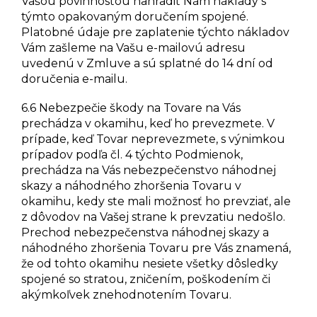
Vašou povinnosťou nahradiť Nám náklady s
týmto opakovaným doručením spojené.
Platobné údaje pre zaplatenie týchto nákladov
Vám zašleme na Vašu e-mailovú adresu
uvedenú v Zmluve a sú splatné do 14 dní od
doručenia e-mailu.
6.6 Nebezpečie škody na Tovare na Vás
prechádza v okamihu, keď ho prevezmete. V
prípade, keď Tovar neprevezmete, s výnimkou
prípadov podľa čl.
4
týchto Podmienok,
prechádza na Vás nebezpečenstvo náhodnej
skazy a náhodného zhoršenia Tovaru v
okamihu, kedy ste mali možnosť ho prevziať, ale
z dôvodov na Vašej strane k prevzatiu nedošlo.
Prechod nebezpečenstva náhodnej skazy a
náhodného zhoršenia Tovaru pre Vás znamená,
že od tohto okamihu nesiete všetky dôsledky
spojené so stratou, zničením, poškodením či
akýmkoľvek znehodnotením Tovaru.