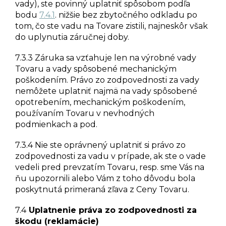
vady), ste povinný uplatniť spôsobom podľa
bodu
7.4.1
. nižšie bez zbytočného odkladu po
tom, čo ste vadu na Tovare zistili, najneskôr však
do uplynutia záručnej doby.
7.3.3 Záruka sa vzťahuje len na výrobné vady
Tovaru a vady spôsobené mechanickým
poškodením. Právo zo zodpovednosti za vady
nemôžete uplatniť najmä na vady spôsobené
opotrebením, mechanickým poškodením,
používaním Tovaru v nevhodných
podmienkach a pod.
7.3.4 Nie ste oprávnený uplatniť si právo zo
zodpovednosti za vadu v prípade, ak ste o vade
vedeli pred prevzatím Tovaru, resp. sme Vás na
ňu upozornili alebo Vám z toho dôvodu bola
poskytnutá primeraná zľava z Ceny Tovaru.
7.4
Uplatnenie práva zo zodpovednosti za
škodu (reklamácie)