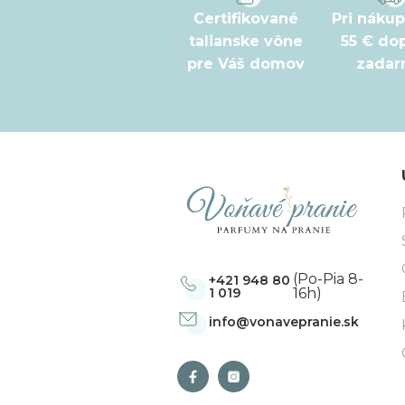
t
Certifikované
Pri náku
talianske vône
55 € do
i
pre Váš domov
zada
e
(Po-Pia 8-
+421 948 80
1 019
16h)
info
@
vonavepranie.sk