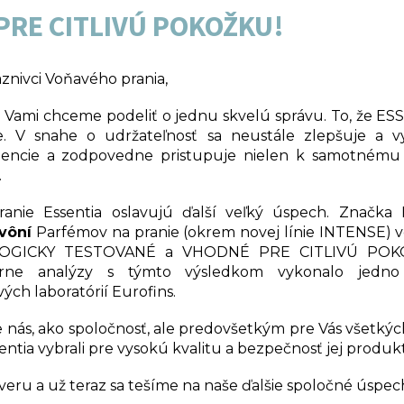
PRE CITLIVÚ POKOŽKU!
riaznivci Voňavého prania,
 s Vami chceme podeliť o jednu skvelú správu. To, že E
. V snahe o udržateľnosť sa neustále zlepšuje a vyv
ediencie a zodpovedne pristupuje nielen k samotnému sp
.
anie Essentia oslavujú ďalší veľký úspech. Značka
 vôní
Parfémov na pranie (okrem novej línie INTENSE) veľ
LOGICKY TESTOVANÉ a VHODNÉ PRE CITLIVÚ POKOŽ
órne analýzy s týmto výsledkom vykonalo jedno 
ých laboratórií Eurofins.
re nás, ako spoločnosť, ale predovšetkým pre Vás všetký
sentia vybrali pre vysokú kvalitu a bezpečnosť jej produk
ru a už teraz sa tešíme na naše ďalšie spoločné úspec