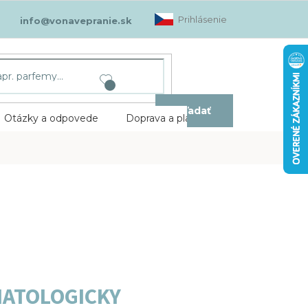
Prihlásenie
info@vonavepranie.sk
Hľadať
Otázky a odpovede
Doprava a platba
Kontakt
RMATOLOGICKY