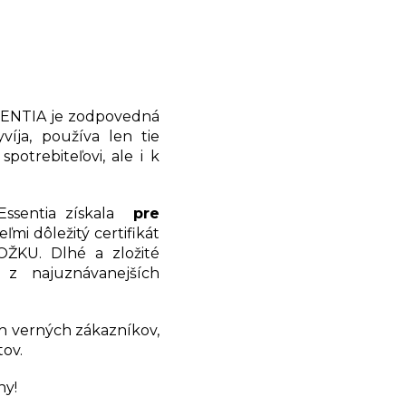
SSENTIA je zodpovedná
íja, používa len tie
otrebiteľovi, ale i k
 Essentia získala
pre
mi dôležitý certifikát
KU. Dlhé a zložité
z najuznávanejších
ch verných zákazníkov,
tov.
hy!