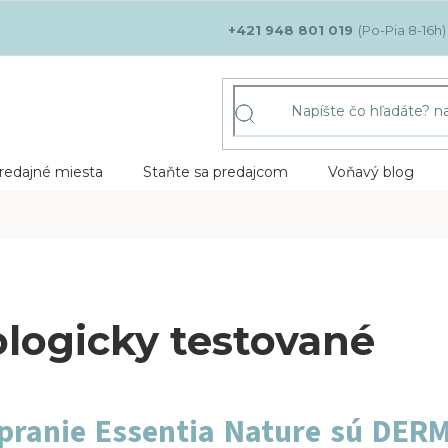
+421 948 801 019
redajné miesta
Staňte sa predajcom
Voňavý blog
logicky testované
pranie Essentia Nature sú DE