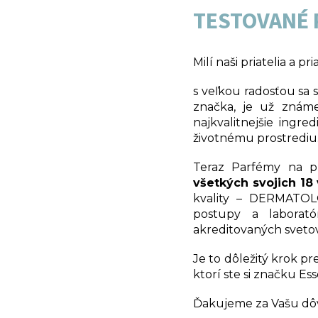
TESTOVANÉ 
Milí naši priatelia a p
s veľkou radosťou sa
značka, je už známe
najkvalitnejšie ingr
životnému prostrediu
Teraz Parfémy na pr
všetkých svojich 18
kvality – DERMATO
postupy a laborat
akreditovaných svetov
Je to dôležitý krok p
ktorí ste si značku Es
Ďakujeme za Vašu dôve