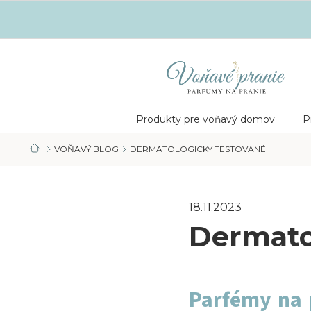
Prejsť
na
obsah
Nákupný
košík
Produkty pre voňavý domov
P
VOŇAVÝ BLOG
DERMATOLOGICKY TESTOVANÉ
DOMOV
18.11.2023
Dermato
Parfémy na 