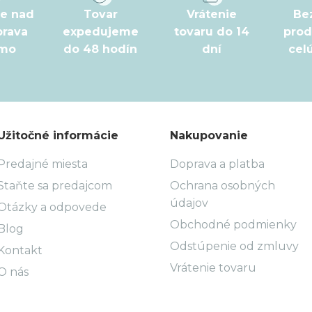
pe nad
Tovar
Vrátenie
Be
prava
expedujeme
tovaru do 14
prod
rmo
do 48 hodín
dní
cel
Užitočné informácie
Nakupovanie
Predajné miesta
Doprava a platba
Staňte sa predajcom
Ochrana osobných
údajov
Otázky a odpovede
Obchodné podmienky
Blog
Odstúpenie od zmluvy
Kontakt
Vrátenie tovaru
O nás