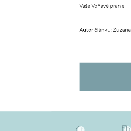
Vaše Voňavé pranie
Autor článku: Zuzana
Z
á
p
ä