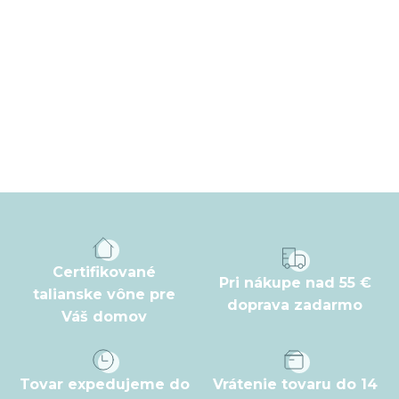
Z
á
p
ä
t
Certifikované
Pri nákupe nad 55 €
i
talianske vône pre
doprava zadarmo
Váš domov
e
Tovar expedujeme do
Vrátenie tovaru do 14