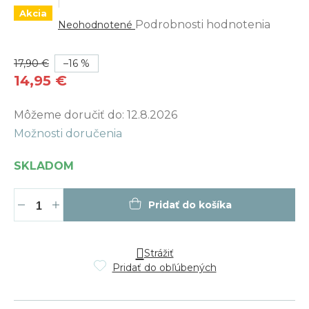
Priemerné
Akcia
hodnotenie
Podrobnosti hodnotenia
Neohodnotené
produktu
je
0,0
z
5
17,90 €
–16 %
hviezdičiek.
14,95 €
Jednotková
Môžeme doručiť do:
12.8.2026
cena:
Možnosti doručenia
SKLADOM
Pridať do košíka
Strážiť
Pridať do obľúbených