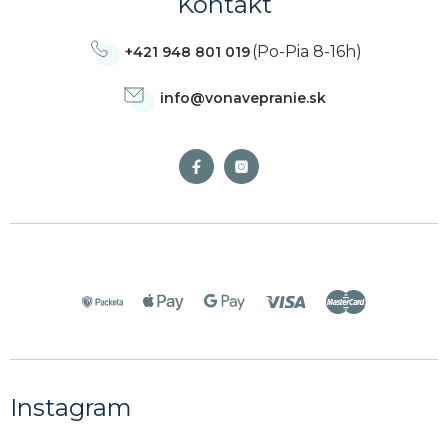
Kontakt
(Po-Pia 8-16h)
+421 948 801 019
info
@
vonavepranie.sk
Instagram