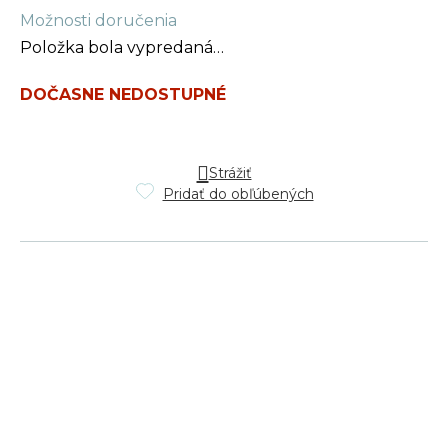
Jednotková
Možnosti doručenia
cena:
Položka bola vypredaná…
DOČASNE NEDOSTUPNÉ
Strážiť
Pridať do obľúbených
Z