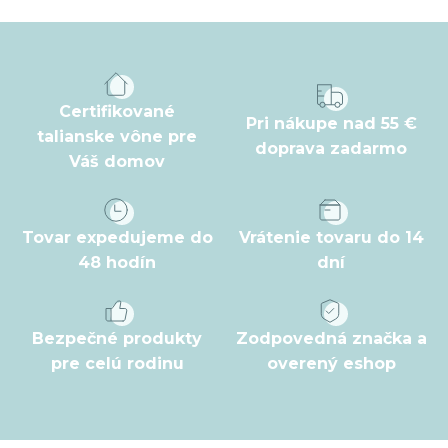
á
p
ä
t
Certifikované
Pri nákupe nad 55 €
i
talianske vône pre
doprava zadarmo
Váš domov
e
Tovar expedujeme do
Vrátenie tovaru do 14
48 hodín
dní
Bezpečné produkty
Zodpovedná značka a
pre celú rodinu
overený eshop