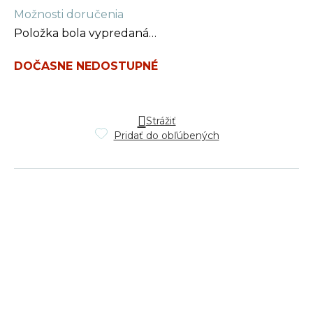
Jednotková
Možnosti doručenia
cena:
Položka bola vypredaná…
DOČASNE NEDOSTUPNÉ
Strážiť
Pridať do obľúbených
Z