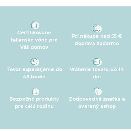
á
p
ä
t
Certifikované
Pri nákupe nad 55 €
i
talianske vône pre
doprava zadarmo
Váš domov
e
Tovar expedujeme do
Vrátenie tovaru do 14
48 hodín
dní
Bezpečné produkty
Zodpovedná značka a
pre celú rodinu
overený eshop