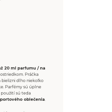
až 20 ml parfumu / na
rostriedkom. Práčka
bielizni dlho niekoľko
čke. Parfémy sú úplne
použití sú teda
portového oblečenia
.