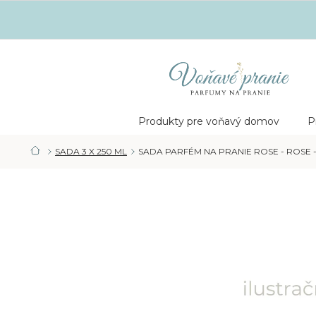
Prejsť
na
obsah
Nákupný
košík
Produkty pre voňavý domov
P
SADA 3 X 250 ML
SADA PARFÉM NA PRANIE ROSE - ROSE -
DOMOV