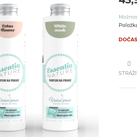
Jednot
Možnos
cena:
Položk
DOČAS
STRÁŽI