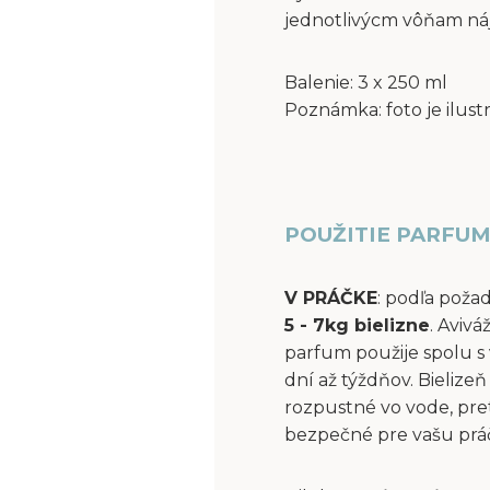
jednotlivýcm vôňam ná
Balenie: 3 x 250 ml
Poznámka: foto je ilust
POUŽITIE PARFUM
V PRÁČKE
: podľa poža
5 - 7kg bielizne
. Aviv
parfum použije spolu s 
dní až týždňov. Bielize
rozpustné vo vode, pre
bezpečné pre vašu práčk