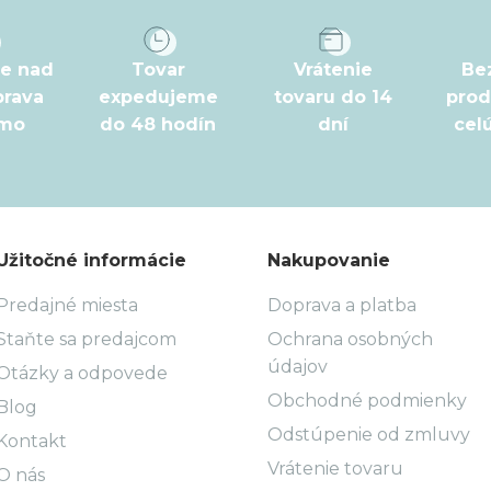
pe nad
Tovar
Vrátenie
Be
prava
expedujeme
tovaru do 14
prod
rmo
do 48 hodín
dní
cel
Užitočné informácie
Nakupovanie
Predajné miesta
Doprava a platba
Staňte sa predajcom
Ochrana osobných
údajov
Otázky a odpovede
Obchodné podmienky
Blog
Odstúpenie od zmluvy
Kontakt
Vrátenie tovaru
O nás