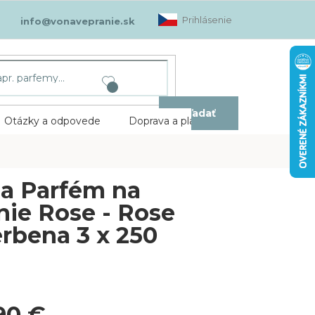
Prihlásenie
info@vonavepranie.sk
Hľadať
Otázky a odpovede
Doprava a platba
Kontakt
a Parfém na
nie Rose - Rose
erbena 3 x 250
90 €