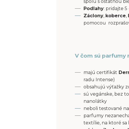
spolu s ostatnou bi
Podlahy
: pridajte
Záclony
,
koberce
,
pomocou rozprašov
V čom sú parfumy 
majú certifikát
Derm
radu Intense)
obsahujú výťažky z
sú vegánske, bez to
nanolátky
neboli testované na
parfumy nezanecháv
textílie, na ktoré s