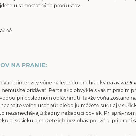
jdete u samostatných produktov.
račné
OV NA PRANIE:
dovanej intenzity vône nalejte do priehradky na aviváž
5 
áž nemusíte pridávať. Perte ako obvykle s vašim pracím p
vodou pri poslednom opláchnutí, takže vôňa zostane na 
ň nechajte voľne uschnúť alebo ju môžete sušiť aj v suši
to nezanechávajú žiadny nežiaduci povlak. Pri správnom 
u aj sušičku a môžete ich bez obáv použiť aj pri praní
š