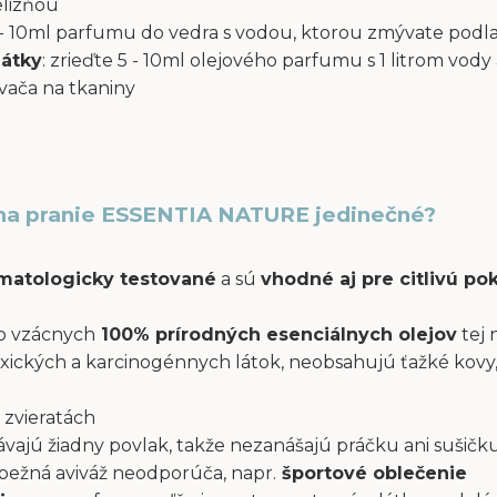
elizňou
 5 - 10ml parfumu do vedra s vodou, ktorou zmývate podl
látky
: zrieďte 5 - 10ml olejového parfumu s 1 litrom vody 
ača na tkaniny
na pranie ESSENTIA NATURE jedinečné?
atologicky testované
a sú
vhodné aj pre citlivú p
o vzácnych
100% prírodných esenciálnych olejov
tej 
xických a karcinogénnych látok, neobsahujú ťažké kovy,
 zvieratách
ajú žiadny povlak, takže nezanášajú práčku ani sušičku
a bežná aviváž neodporúča, napr.
športové oblečenie