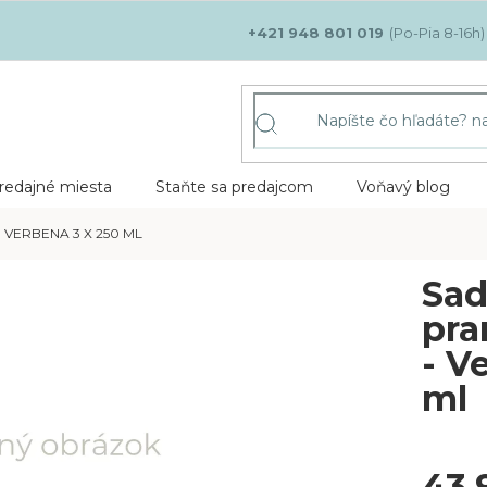
+421 948 801 019
redajné miesta
Staňte sa predajcom
Voňavý blog
 VERBENA 3 X 250 ML
Sad
pra
- V
ml
43,