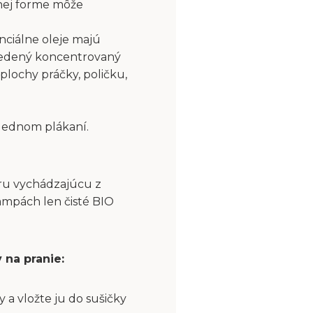
nej forme môže
nciálne oleje majú
riedený koncentrovaný
plochy práčky, poličku,
slednom plákaní.
aru vychádzajúcu z
ampách len čisté BIO
 na pranie:
a vložte ju do sušičky