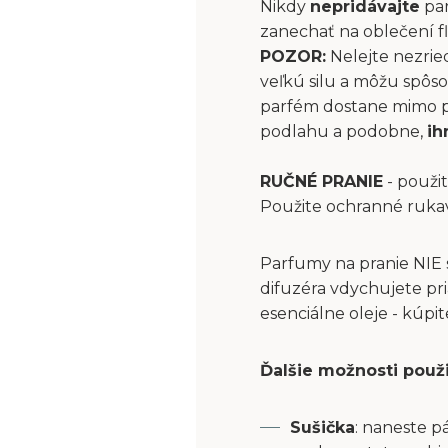
Nikdy
nepridávajte
par
zanechať na oblečení fľ
POZOR:
Nelejte nezrie
veľkú silu a môžu spôs
parfém dostane mimo pri
podlahu a podobne,
ih
RUČNÉ PRANIE
- použit
Použite ochranné ruka
Parfumy na pranie NIE 
difuzéra vdychujete pri
esenciálne oleje - kúpi
Ďalšie možnosti použ
Sušička
: naneste p