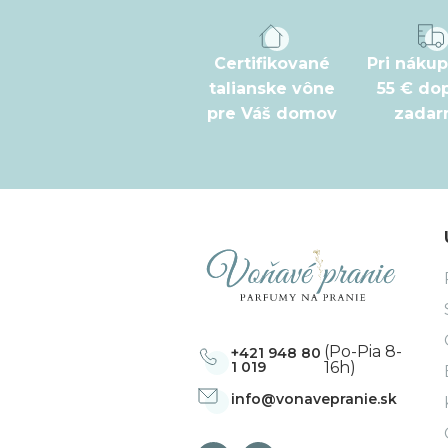
p
ä
t
Certifikované
Pri náku
talianske vône
55 € do
i
pre Váš domov
zada
e
(Po-Pia 8-
+421 948 80
1 019
16h)
info
@
vonavepranie.sk