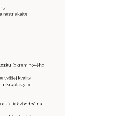
ahy
a nastriekajte
okožku
(okrem nového
najvyššej kvality
 mikroplasty ani
 a sú tiež vhodné na