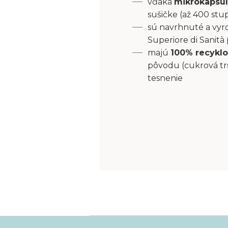
vďaka
mikrokapsu
sušičke (až 400 stu
sú navrhnuté a vyro
Superiore di Sanità
majú
100% recyklo
pôvodu (cukrová tr
tesnenie
Z
á