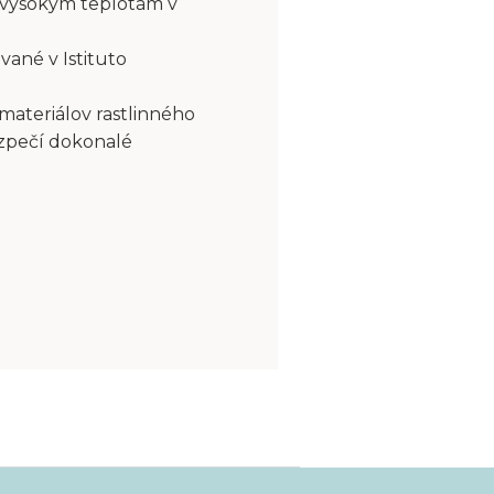
 vysokým teplotám v
vané v Istituto
 materiálov rastlinného
ezpečí dokonalé