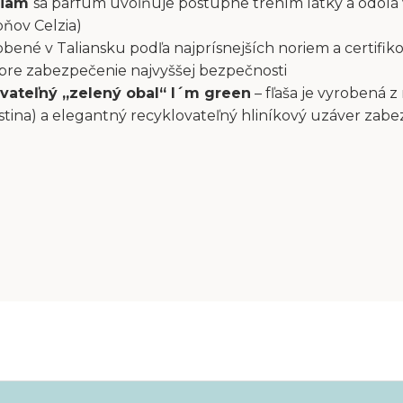
liam
sa parfum uvoľňuje postupne trením látky a odolá
pňov Celzia)
bené v Taliansku podľa najprísnejších noriem a certifiko
 pre zabezpečenie najvyššej bezpečnosti
vateľný „zelený obal“ I´m green
– fľaša je vyrobená z
stina) a elegantný recyklovateľný hliníkový uzáver zab