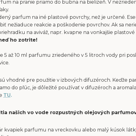
fum na pranie priamo do bubna na bielizeň. V nezriede
aky.
dený parfum na iné plastové povrchy, než je určené. Ese
obiť nežiaduce reakcie a poškodenie povrchov. Ak sa ne
ehradku na aviváž, napr. kvapne na vonkajšie plastové 
neď ho zotrite!
e 5 až 10 ml parfumu zriedeného v 5 litroch vody pri po
vice.
sú vhodné pre použitie v izbových difuzéroch. Keďže p
amo do pľúc, je dôležité používať v difuzéroch a aromal
te
TU
.
itia našich vo vode rozpustných olejových parfumov
ár kvapiek parfumu na vreckovku alebo malý kúsok látky 