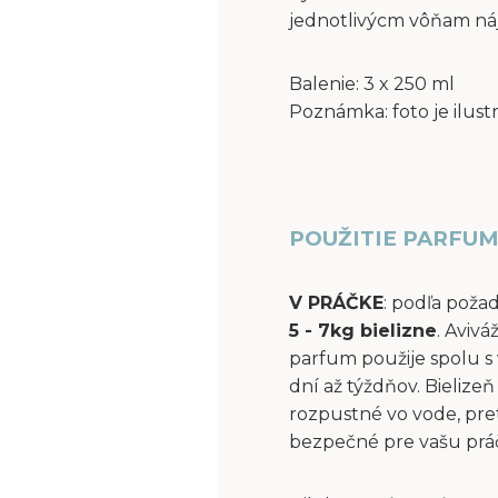
jednotlivýcm vôňam ná
Balenie: 3 x 250 ml
Poznámka: foto je ilust
POUŽITIE PARFUM
V PRÁČKE
: podľa poža
5 - 7kg bielizne
. Aviv
parfum použije spolu s 
dní až týždňov. Bielize
rozpustné vo vode, pre
bezpečné pre vašu práčk