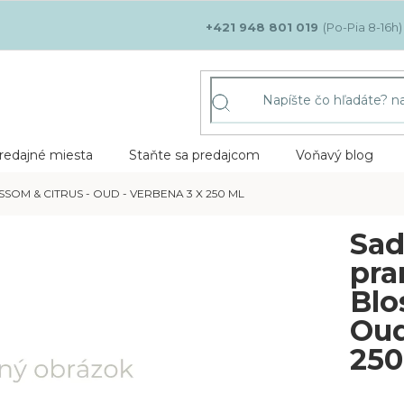
+421 948 801 019
redajné miesta
Staňte sa predajcom
Voňavý blog
OM & CITRUS - OUD - VERBENA 3 X 250 ML
Sad
pra
Blo
Oud
250