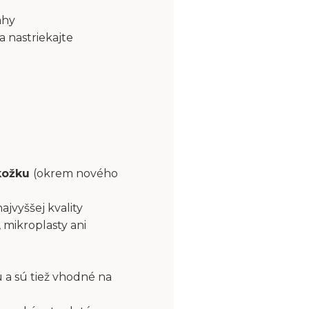
ahy
a nastriekajte
okožku
(okrem nového
najvyššej kvality
 mikroplasty ani
 a sú tiež vhodné na