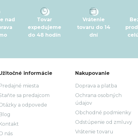
pe nad
Tovar
Vrátenie
Be
prava
expedujeme
tovaru do 14
prod
rmo
do 48 hodín
dní
cel
Užitočné informácie
Nakupovanie
Predajné miesta
Doprava a platba
Staňte sa predajcom
Ochrana osobných
údajov
Otázky a odpovede
Obchodné podmienky
Blog
Odstúpenie od zmluvy
Kontakt
Vrátenie tovaru
O nás