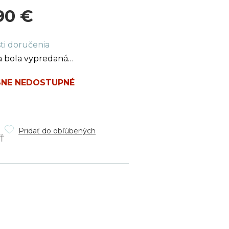
90 €
ková
ti doručenia
a bola vypredaná…
NE NEDOSTUPNÉ
Pridať do obľúbených
Ť