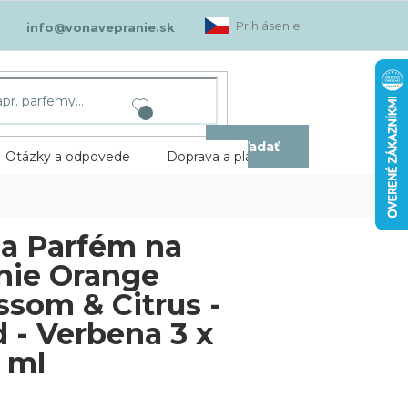
Prihlásenie
info@vonavepranie.sk
Hľadať
Otázky a odpovede
Doprava a platba
Kontakt
a Parfém na
nie Orange
ssom & Citrus -
 - Verbena 3 x
 ml