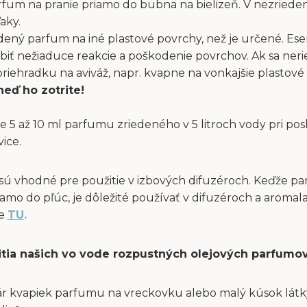
fum na pranie priamo do bubna na bielizeň. V nezriede
aky.
dený parfum na iné plastové povrchy, než je určené. Ese
obiť nežiaduce reakcie a poškodenie povrchov. Ak sa ne
ehradku na aviváž, napr. kvapne na vonkajšie plastové 
neď ho zotrite!
e 5 až 10 ml parfumu zriedeného v 5 litroch vody pri po
vice.
sú vhodné pre použitie v izbových difuzéroch. Keďže p
amo do pľúc, je dôležité používať v difuzéroch a aromal
te
TU
.
itia našich vo vode rozpustných olejových parfumov
ár kvapiek parfumu na vreckovku alebo malý kúsok látky 