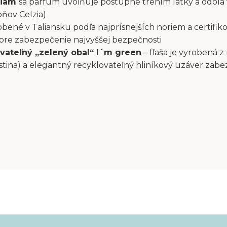
liam
sa parfum uvoľňuje postupne trením látky a odolá
pňov Celzia)
bené v Taliansku podľa najprísnejších noriem a certifiko
 pre zabezpečenie najvyššej bezpečnosti
vateľný „zelený obal“ I´m green
– fľaša je vyrobená z
stina) a elegantný recyklovateľný hliníkový uzáver zab