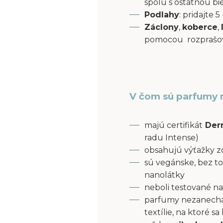
spolu s ostatnou bi
Podlahy
: pridajte
Záclony
,
koberce
,
pomocou rozprašov
V čom sú parfumy 
majú certifikát
Derm
radu Intense)
obsahujú výťažky z
sú vegánske, bez to
nanolátky
neboli testované na
parfumy nezanecháv
textílie, na ktoré s