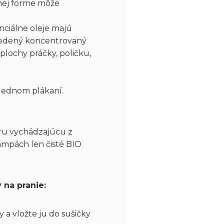
nej forme môže
nciálne oleje majú
riedený koncentrovaný
plochy práčky, poličku,
slednom plákaní.
aru vychádzajúcu z
ampách len čisté BIO
 na pranie:
a vložte ju do sušičky