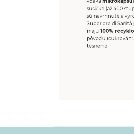
vďaka
mikrokapsu
sušičke (až 400 stu
sú navrhnuté a vyro
Superiore di Sanità
majú
100% recyklo
pôvodu (cukrová tr
tesnenie
Z
á