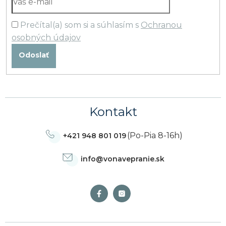
Prečítal(a) som si a súhlasím s
Ochranou
osobných údajov
Odoslať
Kontakt
(Po-Pia 8-16h)
+421 948 801 019
info
@
vonavepranie.sk