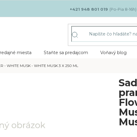
+421 948 801 019
redajné miesta
Staňte sa predajcom
Voňavý blog
- WHITE MUSK - WHITE MUSK 3 X 250 ML
Sad
pra
Flo
Mus
Mus