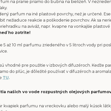
fum na pranie priamo do bubna na bielizeň. V nezriede
aky.
dený parfum na iné plastové povrchy, než je určené. Ese
obiť nežiaduce reakcie a poškodenie povrchov. Ak sa ne
ehradku na aviváž, napr. kvapne na vonkajšie plastové 
neď ho zotrite!
e 5 až 10 ml parfumu zriedeného v 5 litroch vody pri po
vice.
sú vhodné pre použitie v izbových difuzéroch. Keďže p
amo do pľúc, je dôležité používať v difuzéroch a aromal
te
TU
.
itia našich vo vode rozpustných olejových parfumov
ár kvapiek parfumu na vreckovku alebo malý kúsok látky 