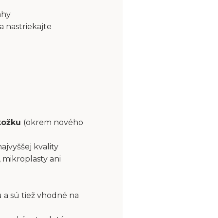
ahy
a nastriekajte
okožku
(okrem nového
najvyššej kvality
 mikroplasty ani
 a sú tiež vhodné na