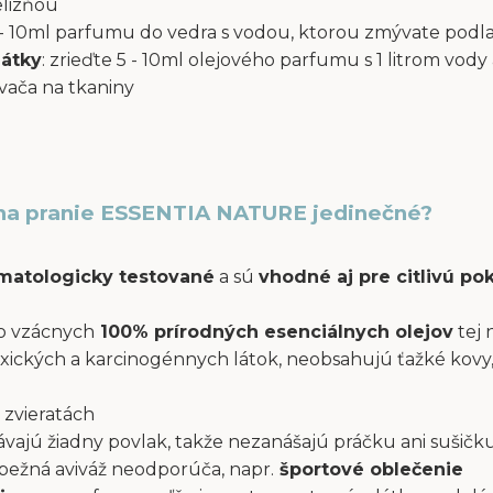
elizňou
 5 - 10ml parfumu do vedra s vodou, ktorou zmývate podl
látky
: zrieďte 5 - 10ml olejového parfumu s 1 litrom vody 
ača na tkaniny
na pranie ESSENTIA NATURE jedinečné?
atologicky testované
a sú
vhodné aj pre citlivú p
o vzácnych
100% prírodných esenciálnych olejov
tej 
xických a karcinogénnych látok, neobsahujú ťažké kovy,
 zvieratách
ajú žiadny povlak, takže nezanášajú práčku ani sušičku
a bežná aviváž neodporúča, napr.
športové oblečenie