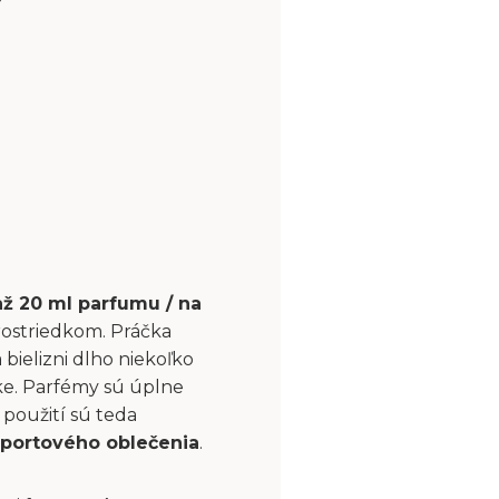
až 20 ml parfumu / na
rostriedkom. Práčka
bielizni dlho niekoľko
čke. Parfémy sú úplne
použití sú teda
portového oblečenia
.