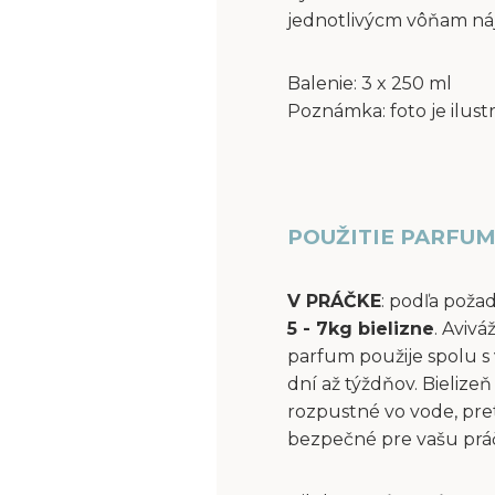
jednotlivýcm vôňam ná
Balenie: 3 x 250 ml
Poznámka: foto je ilust
POUŽITIE PARFUM
V PRÁČKE
: podľa poža
5 - 7kg bielizne
. Aviv
parfum použije spolu s 
dní až týždňov. Bielize
rozpustné vo vode, pre
bezpečné pre vašu práčk