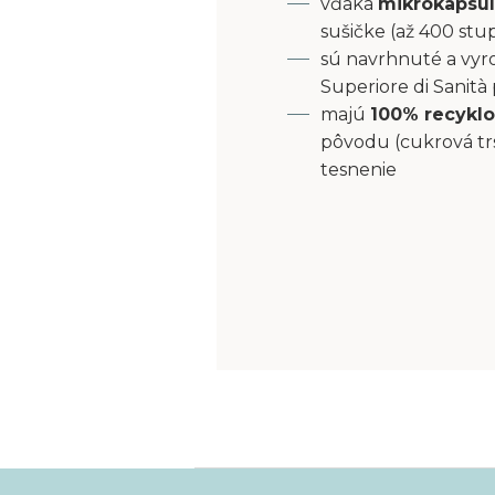
vďaka
mikrokapsu
sušičke (až 400 stu
sú navrhnuté a vyro
Superiore di Sanità
majú
100% recyklo
pôvodu (cukrová tr
tesnenie
Z
á