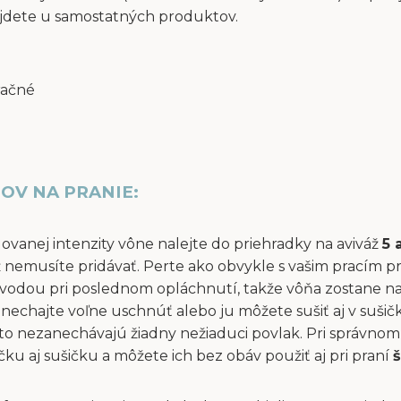
jdete u samostatných produktov.
račné
OV NA PRANIE:
dovanej intenzity vône nalejte do priehradky na aviváž
5 
áž nemusíte pridávať. Perte ako obvykle s vašim pracím p
vodou pri poslednom opláchnutí, takže vôňa zostane na 
ň nechajte voľne uschnúť alebo ju môžete sušiť aj v suši
to nezanechávajú žiadny nežiaduci povlak. Pri správnom 
u aj sušičku a môžete ich bez obáv použiť aj pri praní
š