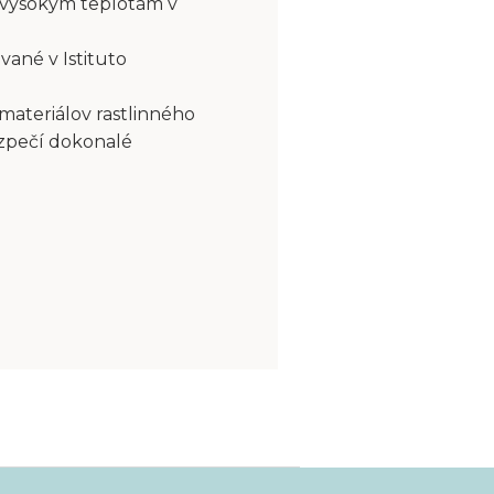
 vysokým teplotám v
vané v Istituto
 materiálov rastlinného
ezpečí dokonalé