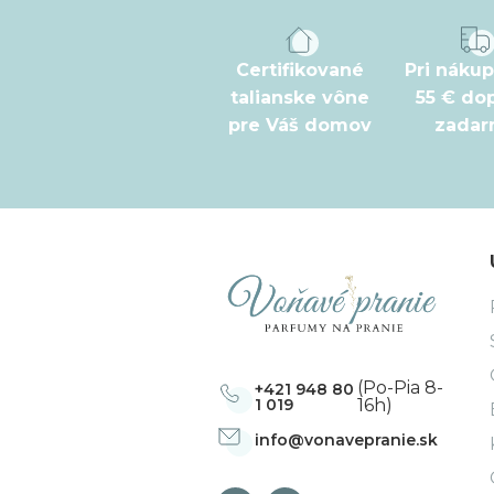
p
ä
t
Certifikované
Pri náku
talianske vône
55 € do
i
pre Váš domov
zada
e
(Po-Pia 8-
+421 948 80
1 019
16h)
info
@
vonavepranie.sk