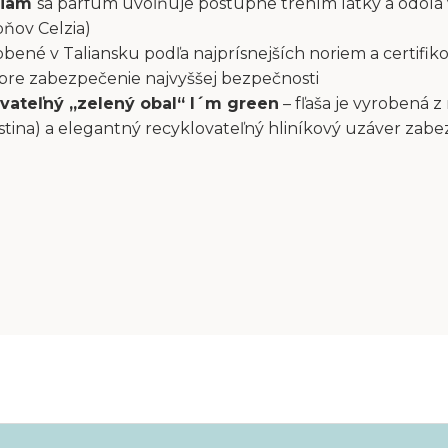
liam
sa parfum uvoľňuje postupne trením látky a odolá
pňov Celzia)
bené v Taliansku podľa najprísnejších noriem a certifiko
 pre zabezpečenie najvyššej bezpečnosti
vateľný „zelený obal“ I´m green
– fľaša je vyrobená z
stina) a elegantný recyklovateľný hliníkový uzáver zab