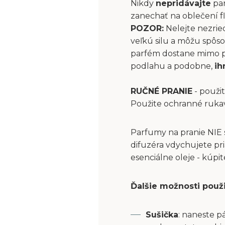
Nikdy
nepridávajte
par
zanechať na oblečení fľ
POZOR:
Nelejte nezrie
veľkú silu a môžu spôs
parfém dostane mimo pri
podlahu a podobne,
ih
RUČNÉ PRANIE
- použit
Použite ochranné ruka
Parfumy na pranie NIE 
difuzéra vdychujete pri
esenciálne oleje - kúpi
Ďalšie možnosti použ
Sušička
: naneste p