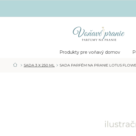
Prejsť
na
obsah
Nákupný
košík
Produkty pre voňavý domov
P
SADA 3 X 250 ML
SADA PARFÉM NA PRANIE LOTUS FLOWER 
DOMOV