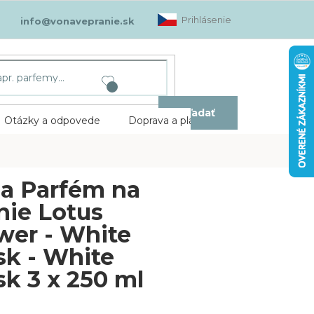
Prihlásenie
info@vonavepranie.sk
Hľadať
Otázky a odpovede
Doprava a platba
Kontakt
a Parfém na
nie Lotus
wer - White
k - White
k 3 x 250 ml