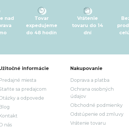
pe nad
Tovar
Vrátenie
Be
prava
expedujeme
tovaru do 14
prod
rmo
do 48 hodín
dní
cel
Užitočné informácie
Nakupovanie
Predajné miesta
Doprava a platba
Staňte sa predajcom
Ochrana osobných
údajov
Otázky a odpovede
Obchodné podmienky
Blog
Odstúpenie od zmluvy
Kontakt
Vrátenie tovaru
O nás