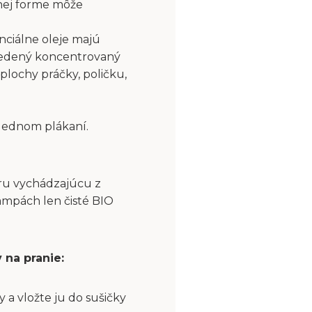
nej forme môže
nciálne oleje majú
riedený koncentrovaný
plochy práčky, poličku,
slednom plákaní.
aru vychádzajúcu z
ampách len čisté BIO
 na pranie:
a vložte ju do sušičky