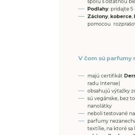
spolu s ostatnou bi
Podlahy
: pridajte
Záclony
,
koberce
,
pomocou rozprašov
V čom sú parfumy 
majú certifikát
Derm
radu Intense)
obsahujú výťažky z
sú vegánske, bez to
nanolátky
neboli testované na
parfumy nezanecháv
textílie, na ktoré s