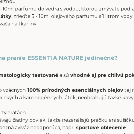
elizňou
 5 - 10ml parfumu do vedra s vodou, ktorou zmývate podl
látky
: zrieďte 5 - 10ml olejového parfumu s 1 litrom vody 
ača na tkaniny
na pranie ESSENTIA NATURE jedinečné?
atologicky testované
a sú
vhodné aj pre citlivú p
o vzácnych
100% prírodných esenciálnych olejov
tej 
xických a karcinogénnych látok, neobsahujú ťažké kovy,
 zvieratách
ajú žiadny povlak, takže nezanášajú práčku ani sušičku
a bežná aviváž neodporúča, napr.
športové oblečenie