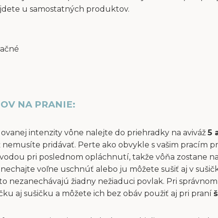
jdete u samostatných produktov.
račné
OV NA PRANIE:
dovanej intenzity vône nalejte do priehradky na aviváž
5 
áž nemusíte pridávať. Perte ako obvykle s vašim pracím p
vodou pri poslednom opláchnutí, takže vôňa zostane na 
ň nechajte voľne uschnúť alebo ju môžete sušiť aj v suši
to nezanechávajú žiadny nežiaduci povlak. Pri správnom 
u aj sušičku a môžete ich bez obáv použiť aj pri praní
š