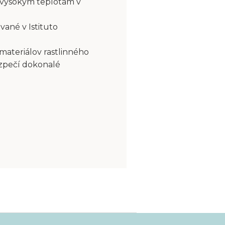
 vysokým teplotám v
vané v Istituto
 materiálov rastlinného
ezpečí dokonalé