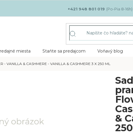
+421 948 801 019
redajné miesta
Staňte sa predajcom
Voňavý blog
- VANILLA & CASHMERE - VANILLA & CASHMERE 3 X 250 ML
Sad
pra
Flo
Cas
& C
250