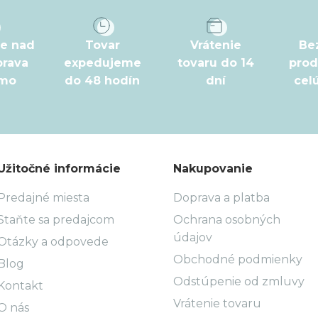
pe nad
Tovar
Vrátenie
Be
prava
expedujeme
tovaru do 14
prod
rmo
do 48 hodín
dní
cel
Užitočné informácie
Nakupovanie
Predajné miesta
Doprava a platba
Staňte sa predajcom
Ochrana osobných
údajov
Otázky a odpovede
Obchodné podmienky
Blog
Odstúpenie od zmluvy
Kontakt
Vrátenie tovaru
O nás