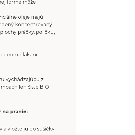
nej forme môže
nciálne oleje majú
riedený koncentrovaný
plochy práčky, poličku,
slednom plákaní.
aru vychádzajúcu z
ampách len čisté BIO
 na pranie:
a vložte ju do sušičky