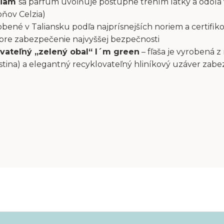
liam
sa parfum uvoľňuje postupne trením látky a odolá
pňov Celzia)
bené v Taliansku podľa najprísnejších noriem a certifiko
 pre zabezpečenie najvyššej bezpečnosti
vateľný „zelený obal“ I´m green
– fľaša je vyrobená z
stina) a elegantný recyklovateľný hliníkový uzáver zab