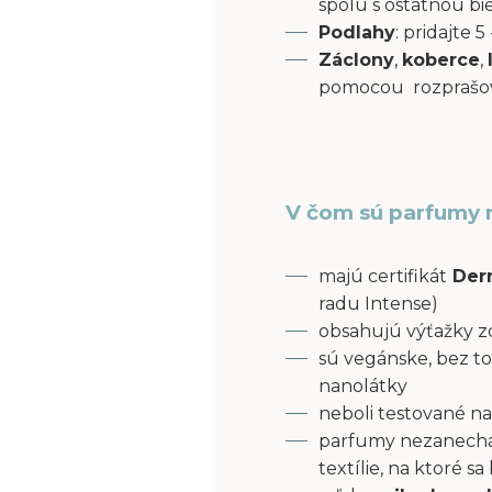
spolu s ostatnou bi
Podlahy
: pridajte
Záclony
,
koberce
,
pomocou rozprašov
V čom sú parfumy 
majú certifikát
Derm
radu Intense)
obsahujú výťažky z
sú vegánske, bez to
nanolátky
neboli testované na
parfumy nezanecháv
textílie, na ktoré s