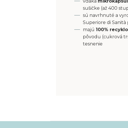
vďaka
mikrokapsu
sušičke (až 400 stu
sú navrhnuté a vyro
Superiore di Sanità
majú
100% recyklo
pôvodu (cukrová tr
tesnenie
Z
á