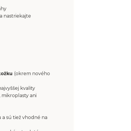
ahy
a nastriekajte
okožku
(okrem nového
najvyššej kvality
 mikroplasty ani
 a sú tiež vhodné na