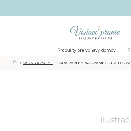
Prejsť
na
obsah
Nákupný
košík
Produkty pre voňavý domov
P
SADA 3 X 250 ML
SADA PARFÉM NA PRANIE LOTUS FLOWER 
DOMOV