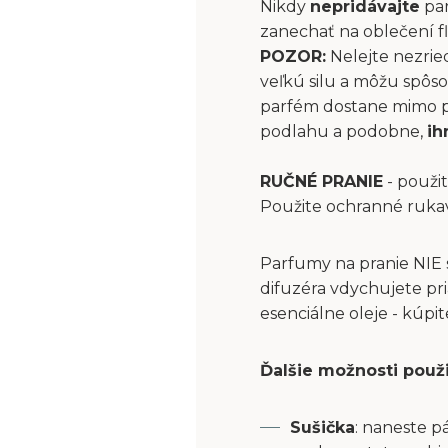
Nikdy
nepridávajte
par
zanechať na oblečení fľ
POZOR:
Nelejte nezrie
veľkú silu a môžu spôs
parfém dostane mimo pri
podlahu a podobne,
ih
RUČNÉ PRANIE
- použit
Použite ochranné ruka
Parfumy na pranie NIE 
difuzéra vdychujete pri
esenciálne oleje - kúpi
Ďalšie možnosti použ
Sušička
: naneste p