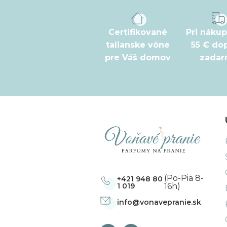
p
ä
t
Certifikované
Pri náku
talianske vône
55 € do
i
pre Váš domov
zada
e
(Po-Pia 8-
+421 948 80
1 019
16h)
info
@
vonavepranie.sk