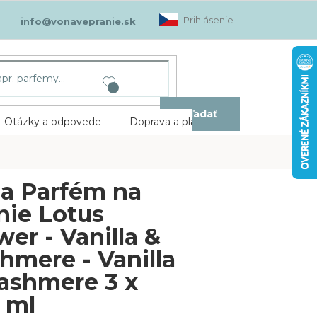
Prihlásenie
info@vonavepranie.sk
Hľadať
Otázky a odpovede
Doprava a platba
Kontakt
a Parfém na
nie Lotus
wer - Vanilla &
hmere - Vanilla
ashmere 3 x
 ml