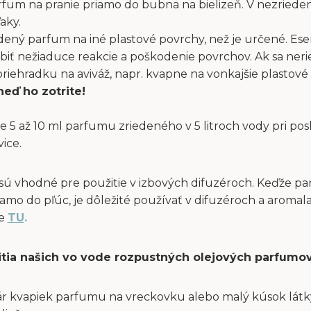
fum na pranie priamo do bubna na bielizeň. V nezriede
aky.
dený parfum na iné plastové povrchy, než je určené. Ese
obiť nežiaduce reakcie a poškodenie povrchov. Ak sa ne
ehradku na aviváž, napr. kvapne na vonkajšie plastové 
neď ho zotrite!
e 5 až 10 ml parfumu zriedeného v 5 litroch vody pri po
vice.
sú vhodné pre použitie v izbových difuzéroch. Keďže p
amo do pľúc, je dôležité používať v difuzéroch a aromal
te
TU
.
itia našich vo vode rozpustných olejových parfumov
ár kvapiek parfumu na vreckovku alebo malý kúsok látky 