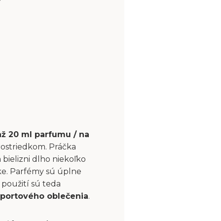
až 20 ml parfumu / na
rostriedkom. Práčka
bielizni dlho niekoľko
čke. Parfémy sú úplne
použití sú teda
portového oblečenia
.