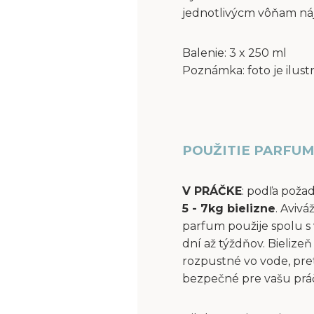
jednotlivýcm vôňam ná
Balenie: 3 x 250 ml
Poznámka: foto je ilust
POUŽITIE PARFUM
V PRÁČKE
: podľa poža
5 - 7kg bielizne
. Aviv
parfum použije spolu s 
dní až týždňov. Bielize
rozpustné vo vode, pre
bezpečné pre vašu práčk