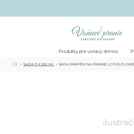
Prejsť
na
obsah
Nákupný
košík
Produkty pre voňavý domov
P
SADA 3 X 250 ML
SADA PARFÉM NA PRANIE LOTUS FLOWER 
DOMOV