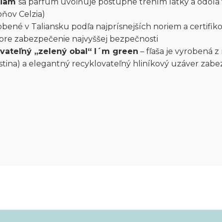
liam
sa parfum uvoľňuje postupne trením látky a odolá
pňov Celzia)
bené v Taliansku podľa najprísnejších noriem a certifiko
 pre zabezpečenie najvyššej bezpečnosti
vateľný „zelený obal“ I´m green
– fľaša je vyrobená z
stina) a elegantný recyklovateľný hliníkový uzáver zab