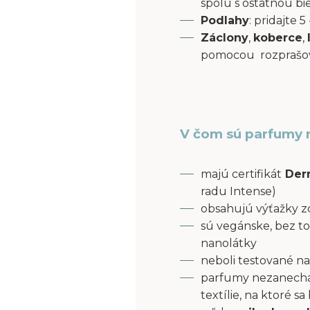
spolu s ostatnou bi
Podlahy
: pridajte
Záclony
,
koberce
,
pomocou rozprašov
V čom sú parfumy 
majú certifikát
Derm
radu Intense)
obsahujú výťažky z
sú vegánske, bez to
nanolátky
neboli testované na
parfumy nezanecháv
textílie, na ktoré s