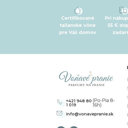
p
ä
t
Certifikované
Pri náku
talianske vône
55 € do
i
pre Váš domov
zada
e
(Po-Pia 8-
+421 948 80
1 019
16h)
info
@
vonavepranie.sk