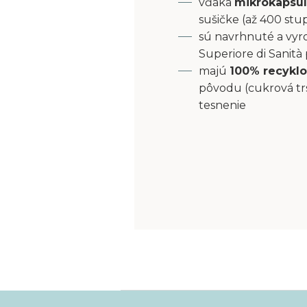
vďaka
mikrokapsu
sušičke (až 400 stu
sú navrhnuté a vyro
Superiore di Sanità
majú
100% recyklo
pôvodu (cukrová tr
tesnenie
Z
á