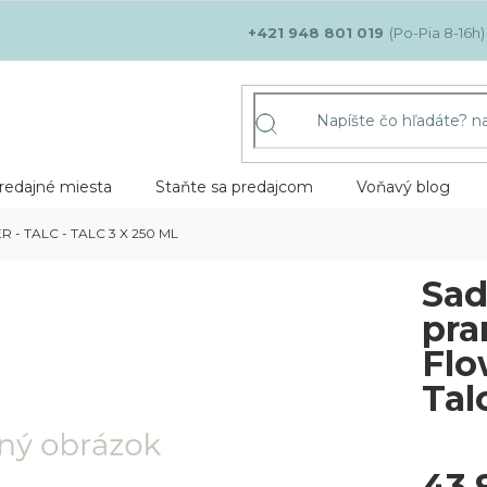
+421 948 801 019
redajné miesta
Staňte sa predajcom
Voňavý blog
- TALC - TALC 3 X 250 ML
Sad
pra
Flo
Tal
43,