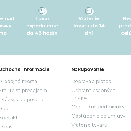
pe nad
Tovar
Vrátenie
Be
prava
expedujeme
tovaru do 14
prod
rmo
do 48 hodín
dní
cel
Užitočné informácie
Nakupovanie
Predajné miesta
Doprava a platba
Staňte sa predajcom
Ochrana osobných
údajov
Otázky a odpovede
Obchodné podmienky
Blog
Odstúpenie od zmluvy
Kontakt
Vrátenie tovaru
O nás