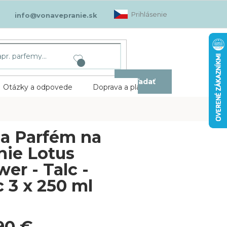
Prihlásenie
info@vonavepranie.sk
Hľadať
Otázky a odpovede
Doprava a platba
Kontakt
a Parfém na
nie Lotus
wer - Talc -
c 3 x 250 ml
90 €