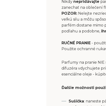
Nikdy
nepridávajte
par
zanechať na oblečení fľ
POZOR:
Nelejte nezrie
veľkú silu a môžu spôs
parfém dostane mimo pri
podlahu a podobne,
ih
RUČNÉ PRANIE
- použit
Použite ochranné ruka
Parfumy na pranie NIE 
difuzéra vdychujete pri
esenciálne oleje - kúpi
Ďalšie možnosti použ
Sušička
: naneste p