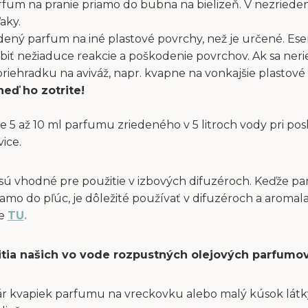
fum na pranie priamo do bubna na bielizeň. V nezriede
aky.
dený parfum na iné plastové povrchy, než je určené. Ese
obiť nežiaduce reakcie a poškodenie povrchov. Ak sa ne
ehradku na aviváž, napr. kvapne na vonkajšie plastové 
neď ho zotrite!
e 5 až 10 ml parfumu zriedeného v 5 litroch vody pri po
vice.
sú vhodné pre použitie v izbových difuzéroch. Keďže p
amo do pľúc, je dôležité používať v difuzéroch a aromal
te
TU
.
itia našich vo vode rozpustných olejových parfumov
ár kvapiek parfumu na vreckovku alebo malý kúsok látky 