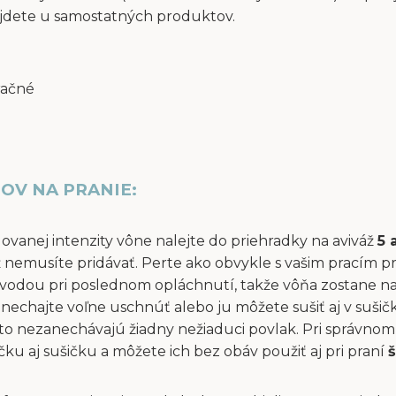
jdete u samostatných produktov.
račné
OV NA PRANIE:
dovanej intenzity vône nalejte do priehradky na aviváž
5 
áž nemusíte pridávať. Perte ako obvykle s vašim pracím p
vodou pri poslednom opláchnutí, takže vôňa zostane na 
ň nechajte voľne uschnúť alebo ju môžete sušiť aj v suši
to nezanechávajú žiadny nežiaduci povlak. Pri správnom 
u aj sušičku a môžete ich bez obáv použiť aj pri praní
š