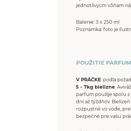
jednotlivýcm vôňam ná
Balenie: 3 x 250 ml
Poznámka: foto je ilust
POUŽITIE PARFUM
V PRÁČKE
: podľa poža
5 - 7kg bielizne
. Aviv
parfum použije spolu s 
dní až týždňov. Bielize
rozpustné vo vode, pre
bezpečné pre vašu práčk