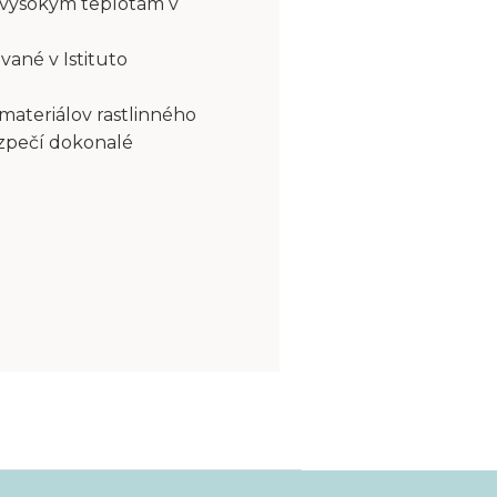
 vysokým teplotám v
vané v Istituto
 materiálov rastlinného
ezpečí dokonalé