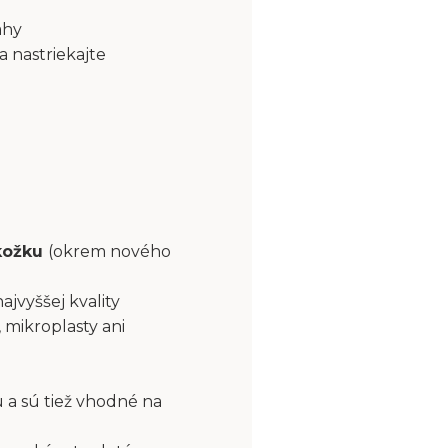
ahy
a nastriekajte
okožku
(okrem nového
najvyššej kvality
 mikroplasty ani
 a sú tiež vhodné na