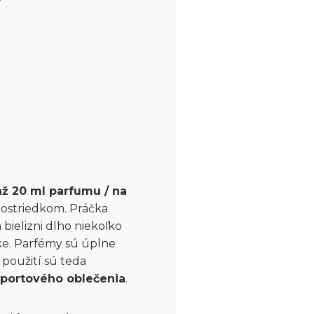
až 20 ml parfumu / na
rostriedkom. Práčka
bielizni dlho niekoľko
čke. Parfémy sú úplne
použití sú teda
portového oblečenia
.