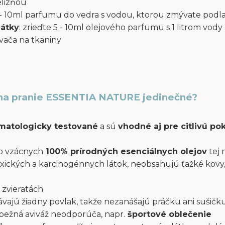
elizňou
 5 - 10ml parfumu do vedra s vodou, ktorou zmývate podl
látky
: zrieďte 5 - 10ml olejového parfumu s 1 litrom vody 
ača na tkaniny
na pranie ESSENTIA NATURE jedinečné?
atologicky testované
a sú
vhodné aj pre citlivú p
o vzácnych
100% prírodných esenciálnych olejov
tej 
xických a karcinogénnych látok, neobsahujú ťažké kovy,
 zvieratách
ajú žiadny povlak, takže nezanášajú práčku ani sušičku
a bežná aviváž neodporúča, napr.
športové oblečenie