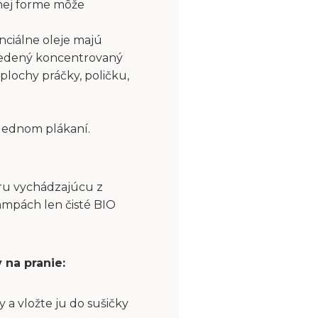
nej forme môže
nciálne oleje majú
riedený koncentrovaný
plochy práčky, poličku,
slednom plákaní.
aru vychádzajúcu z
ampách len čisté BIO
 na pranie:
a vložte ju do sušičky