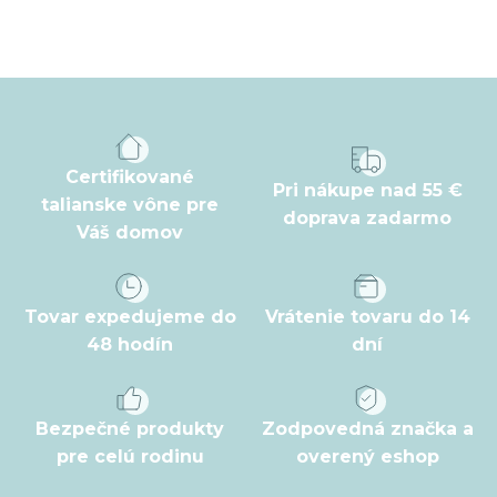
Z
á
p
ä
t
Certifikované
Pri nákupe nad 55 €
i
talianske vône pre
doprava zadarmo
Váš domov
e
Tovar expedujeme do
Vrátenie tovaru do 14
48 hodín
dní
Bezpečné produkty
Zodpovedná značka a
pre celú rodinu
overený eshop