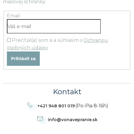
mailovej schránky
Email
Prečítal(a) som si a súhlasím s
Ochranou
osobných údajov
Prihlásiť sa
Kontakt
(Po-Pia 8-16h)
+421 948 801 019
info
@
vonavepranie.sk