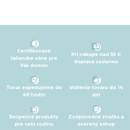
Z
á
p
ä
t
Certifikované
Pri nákupe nad 55 €
i
talianske vône pre
doprava zadarmo
Váš domov
e
Tovar expedujeme do
Vrátenie tovaru do 14
48 hodín
dní
Bezpečné produkty
Zodpovedná značka a
pre celú rodinu
overený eshop