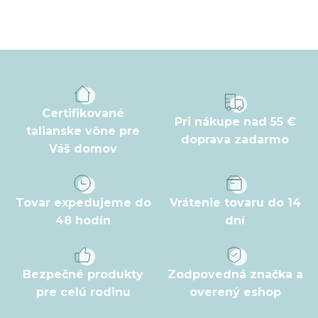
Z
á
p
ä
t
Certifikované
Pri nákupe nad 55 €
i
talianske vône pre
doprava zadarmo
Váš domov
e
Tovar expedujeme do
Vrátenie tovaru do 14
48 hodín
dní
Bezpečné produkty
Zodpovedná značka a
pre celú rodinu
overený eshop