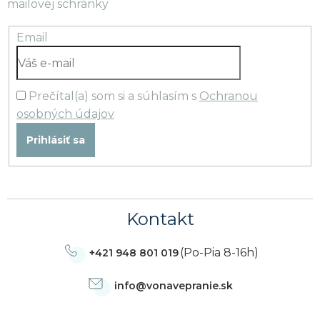
mailovej schránky
Email
Prečítal(a) som si a súhlasím s
Ochranou
osobných údajov
Prihlásiť sa
Kontakt
(Po-Pia 8-16h)
+421 948 801 019
info
@
vonavepranie.sk