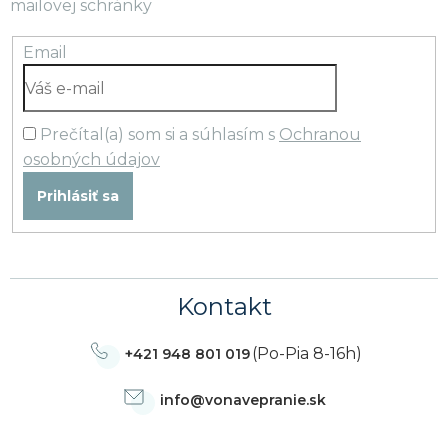
mailovej schránky
Email
Prečítal(a) som si a súhlasím s
Ochranou
osobných údajov
Prihlásiť sa
Kontakt
(Po-Pia 8-16h)
+421 948 801 019
info
@
vonavepranie.sk