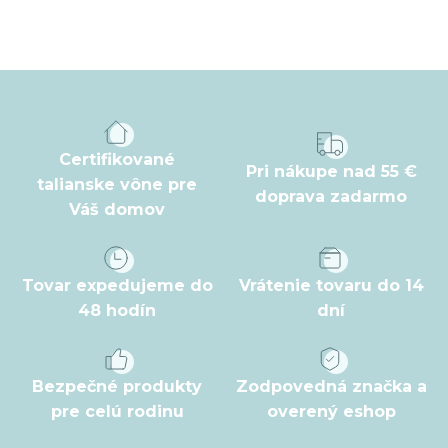
Z
á
p
ä
t
Certifikované
Pri nákupe nad 55 €
i
talianske vône pre
doprava zadarmo
Váš domov
e
Tovar expedujeme do
Vrátenie tovaru do 14
48 hodín
dní
Bezpečné produkty
Zodpovedná značka a
pre celú rodinu
overený eshop