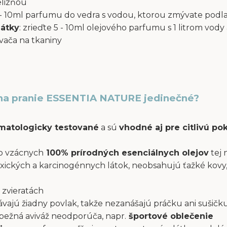
elizňou
 5 - 10ml parfumu do vedra s vodou, ktorou zmývate podl
látky
: zrieďte 5 - 10ml olejového parfumu s 1 litrom vody 
ača na tkaniny
na pranie ESSENTIA NATURE jedinečné?
atologicky testované
a sú
vhodné aj pre citlivú p
o vzácnych
100% prírodných esenciálnych olejov
tej 
xických a karcinogénnych látok, neobsahujú ťažké kovy,
 zvieratách
ajú žiadny povlak, takže nezanášajú práčku ani sušičku
a bežná aviváž neodporúča, napr.
športové oblečenie