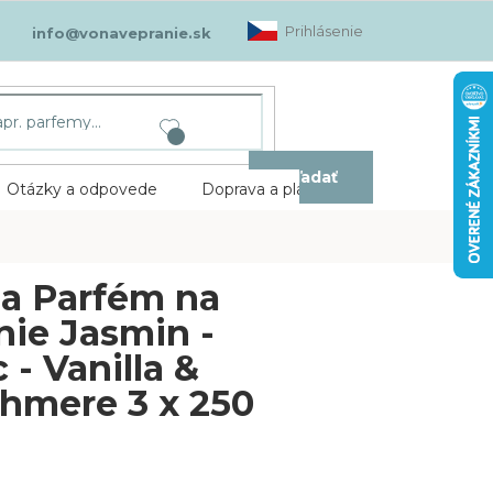
Prihlásenie
info@vonavepranie.sk
Hľadať
Otázky a odpovede
Doprava a platba
Kontakt
a Parfém na
nie Jasmin -
c - Vanilla &
hmere 3 x 250