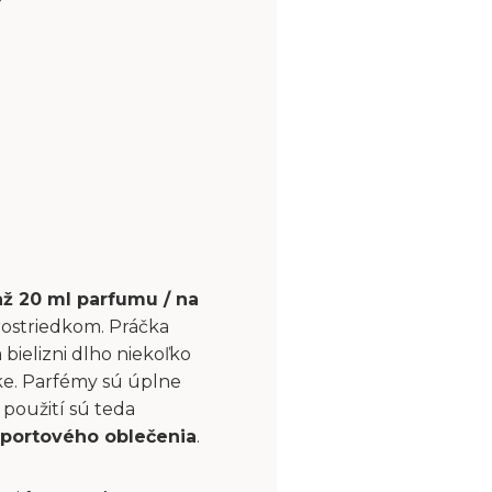
až 20 ml parfumu / na
rostriedkom. Práčka
bielizni dlho niekoľko
čke. Parfémy sú úplne
použití sú teda
portového oblečenia
.