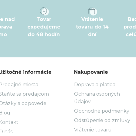
pe nad
Tovar
Vrátenie
Be
prava
expedujeme
tovaru do 14
prod
rmo
do 48 hodín
dní
cel
Užitočné informácie
Nakupovanie
Predajné miesta
Doprava a platba
Staňte sa predajcom
Ochrana osobných
údajov
Otázky a odpovede
Obchodné podmienky
Blog
Odstúpenie od zmluvy
Kontakt
Vrátenie tovaru
O nás