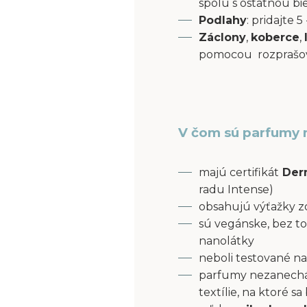
spolu s ostatnou bi
Podlahy
: pridajte
Záclony
,
koberce
,
pomocou rozprašov
V čom sú parfumy 
majú certifikát
Derm
radu Intense)
obsahujú výťažky z
sú vegánske, bez to
nanolátky
neboli testované na
parfumy nezanecháv
textílie, na ktoré s