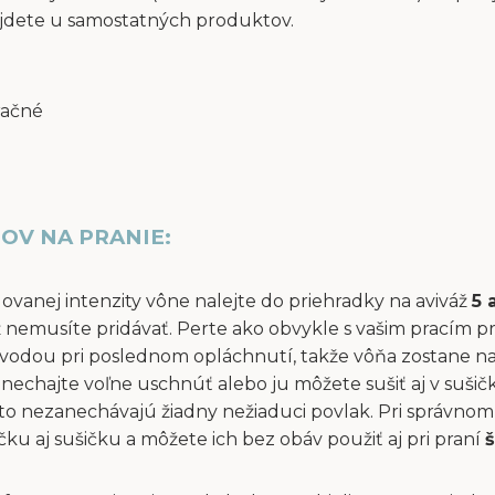
jdete u samostatných produktov.
račné
OV NA PRANIE:
dovanej intenzity vône nalejte do priehradky na aviváž
5 
áž nemusíte pridávať. Perte ako obvykle s vašim pracím p
vodou pri poslednom opláchnutí, takže vôňa zostane na 
ň nechajte voľne uschnúť alebo ju môžete sušiť aj v suši
to nezanechávajú žiadny nežiaduci povlak. Pri správnom 
u aj sušičku a môžete ich bez obáv použiť aj pri praní
š