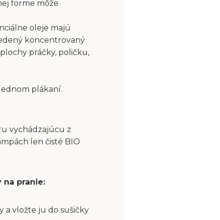
nej forme môže
nciálne oleje majú
riedený koncentrovaný
plochy práčky, poličku,
slednom plákaní.
aru vychádzajúcu z
ampách len čisté BIO
 na pranie:
a vložte ju do sušičky