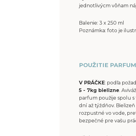
jednotlivýcm vôňam ná
Balenie: 3 x 250 ml
Poznámka: foto je ilust
POUŽITIE PARFUM
V PRÁČKE
: podľa poža
5 - 7kg bielizne
. Aviv
parfum použije spolu s 
dní až týždňov. Bielize
rozpustné vo vode, pre
bezpečné pre vašu práčk