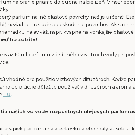
fum na pranie priamo do bubna na bielizeň. V nezriede
aky.
dený parfum na iné plastové povrchy, než je určené. Ese
obiť nežiaduce reakcie a poškodenie povrchov. Ak sa ne
ehradku na aviváž, napr. kvapne na vonkajšie plastové 
neď ho zotrite!
e 5 až 10 ml parfumu zriedeného v 5 litroch vody pri po
vice.
sú vhodné pre použitie v izbových difuzéroch. Keďže p
amo do pľúc, je dôležité používať v difuzéroch a aromal
te
TU
.
itia našich vo vode rozpustných olejových parfumov
ár kvapiek parfumu na vreckovku alebo malý kúsok látky 