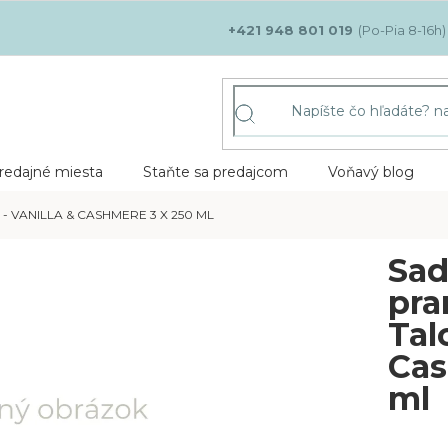
+421 948 801 019
redajné miesta
Staňte sa predajcom
Voňavý blog
- VANILLA & CASHMERE 3 X 250 ML
Sad
pra
Tal
Cas
ml