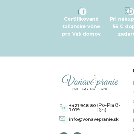
p
ä
t
Certifikované
Pri náku
talianske vône
55 € do
i
pre Váš domov
zada
e
(Po-Pia 8-
+421 948 80
1 019
16h)
info
@
vonavepranie.sk