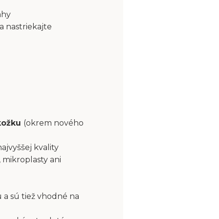
ahy
a nastriekajte
okožku
(okrem nového
najvyššej kvality
 mikroplasty ani
 a sú tiež vhodné na