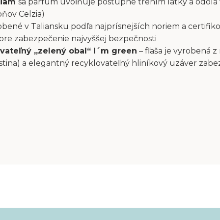
liam
sa parfum uvoľňuje postupne trením látky a odolá
pňov Celzia)
bené v Taliansku podľa najprísnejších noriem a certifiko
 pre zabezpečenie najvyššej bezpečnosti
vateľný „zelený obal“ I´m green
– fľaša je vyrobená z
stina) a elegantný recyklovateľný hliníkový uzáver zab