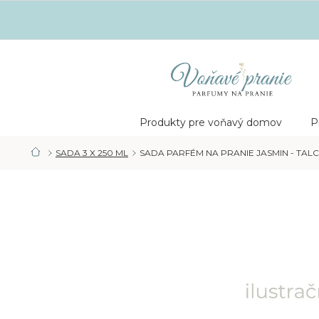
Prejsť
na
obsah
Nákupný
košík
Produkty pre voňavý domov
P
SADA 3 X 250 ML
SADA PARFÉM NA PRANIE JASMIN - TALC 
DOMOV