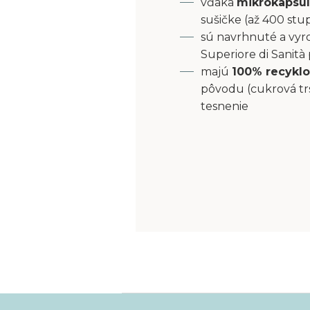
vďaka
mikrokapsu
sušičke (až 400 stu
sú navrhnuté a vyro
Superiore di Sanità
majú
100% recyklo
pôvodu (cukrová tr
tesnenie
Z
á