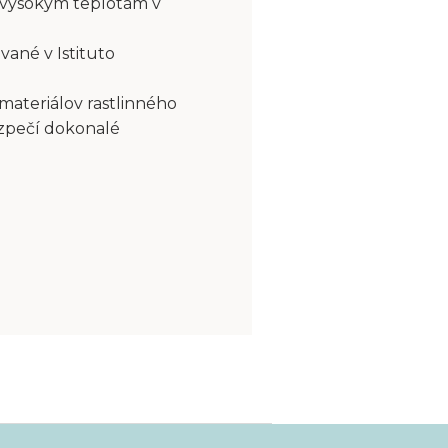
 vysokým teplotám v
vané v Istituto
 materiálov rastlinného
ezpečí dokonalé