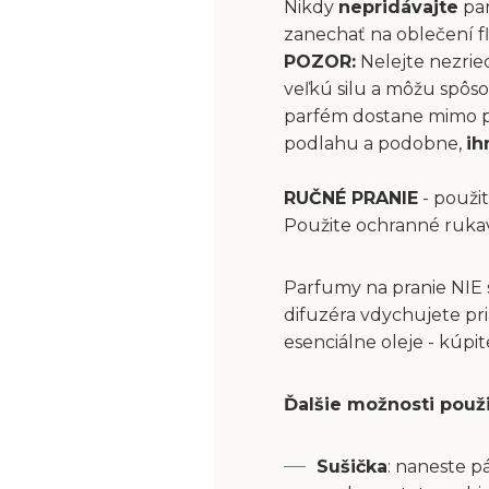
Nikdy
nepridávajte
par
zanechať na oblečení fľ
POZOR:
Nelejte nezrie
veľkú silu a môžu spôs
parfém dostane mimo pri
podlahu a podobne,
ih
RUČNÉ PRANIE
- použit
Použite ochranné ruka
Parfumy na pranie NIE 
difuzéra vdychujete pri
esenciálne oleje - kúpi
Ďalšie možnosti použ
Sušička
: naneste p