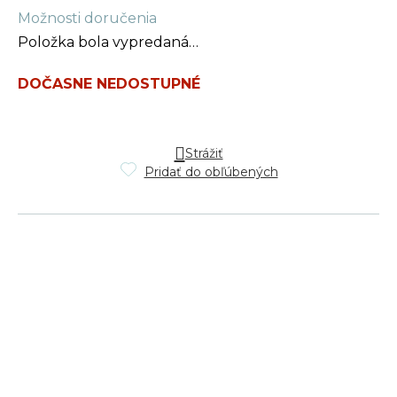
Jednotková
Možnosti doručenia
cena:
Položka bola vypredaná…
DOČASNE NEDOSTUPNÉ
Strážiť
Pridať do obľúbených
Z