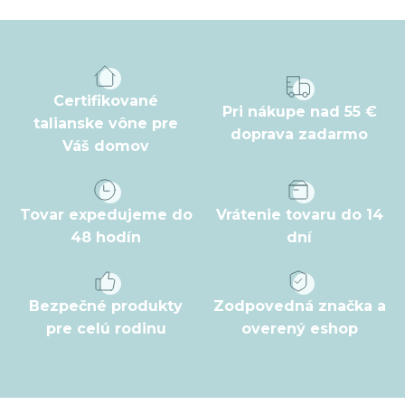
á
p
ä
t
Certifikované
Pri nákupe nad 55 €
i
talianske vône pre
doprava zadarmo
Váš domov
e
Tovar expedujeme do
Vrátenie tovaru do 14
48 hodín
dní
Bezpečné produkty
Zodpovedná značka a
pre celú rodinu
overený eshop