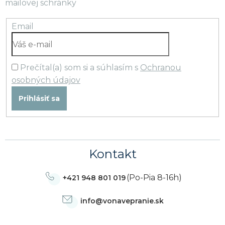
mailovej schránky
Email
Prečítal(a) som si a súhlasím s
Ochranou
osobných údajov
Prihlásiť sa
Kontakt
(Po-Pia 8-16h)
+421 948 801 019
info
@
vonavepranie.sk