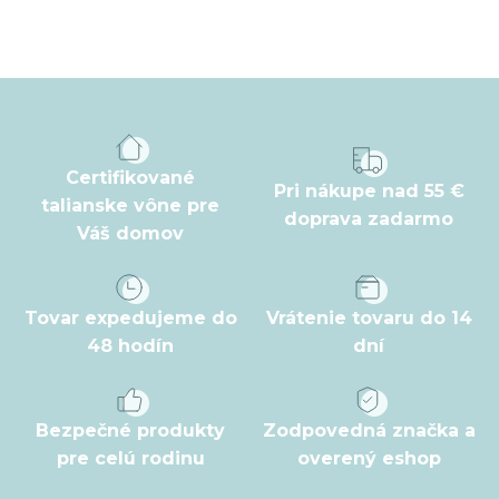
Z
á
p
ä
t
Certifikované
Pri nákupe nad 55 €
i
talianske vône pre
doprava zadarmo
Váš domov
e
Tovar expedujeme do
Vrátenie tovaru do 14
48 hodín
dní
Bezpečné produkty
Zodpovedná značka a
pre celú rodinu
overený eshop