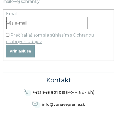
mailovej schránky
Email
Prečítal(a) som si a súhlasím s
Ochranou
osobných údajov
Prihlásiť sa
Kontakt
(Po-Pia 8-16h)
+421 948 801 019
info
@
vonavepranie.sk