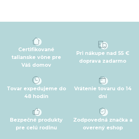
Z
á
p
ä
t
Certifikované
Pri nákupe nad 55 €
i
talianske vône pre
doprava zadarmo
Váš domov
e
Tovar expedujeme do
Vrátenie tovaru do 14
48 hodín
dní
Bezpečné produkty
Zodpovedná značka a
pre celú rodinu
overený eshop