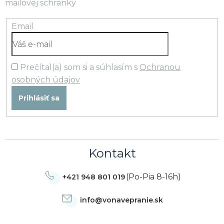
mailovej schránky
Email
Prečítal(a) som si a súhlasím s
Ochranou
osobných údajov
Prihlásiť sa
Kontakt
(Po-Pia 8-16h)
+421 948 801 019
info
@
vonavepranie.sk