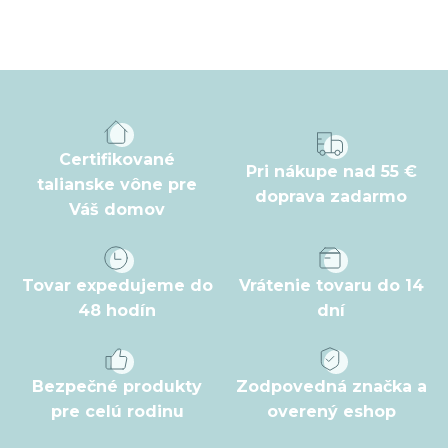
Z
á
p
ä
t
Certifikované
Pri nákupe nad 55 €
i
talianske vône pre
doprava zadarmo
Váš domov
e
Tovar expedujeme do
Vrátenie tovaru do 14
48 hodín
dní
Bezpečné produkty
Zodpovedná značka a
pre celú rodinu
overený eshop