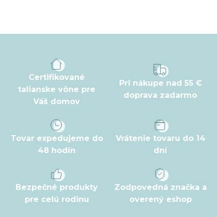
Z
á
p
ä
t
Certifikované
Pri nákupe nad 55 €
i
talianske vône pre
doprava zadarmo
Váš domov
e
Tovar expedujeme do
Vrátenie tovaru do 14
48 hodín
dní
Bezpečné produkty
Zodpovedná značka a
pre celú rodinu
overený eshop