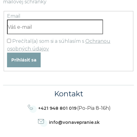
mailovej schránky
Email
Prečítal(a) som si a súhlasím s
Ochranou
osobných údajov
Prihlásiť sa
Kontakt
(Po-Pia 8-16h)
+421 948 801 019
info
@
vonavepranie.sk