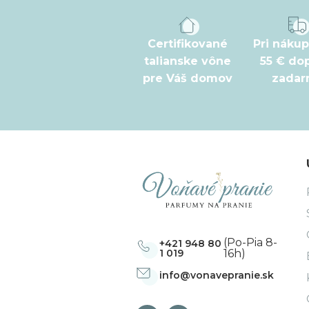
p
ä
t
Certifikované
Pri náku
talianske vône
55 € do
i
pre Váš domov
zada
e
(Po-Pia 8-
+421 948 80
1 019
16h)
info
@
vonavepranie.sk