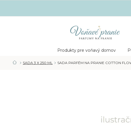
Prejsť
na
obsah
Nákupný
košík
Produkty pre voňavý domov
P
SADA 3 X 250 ML
SADA PARFÉM NA PRANIE COTTON FLOWE
DOMOV