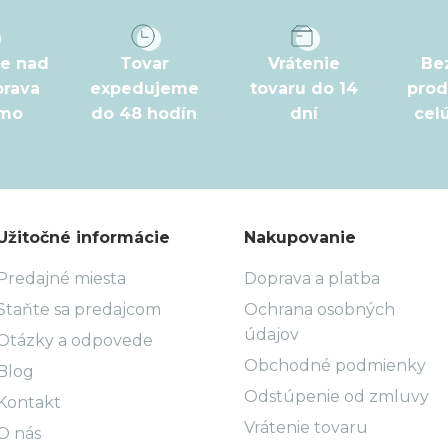
pe nad
Tovar
Vrátenie
Be
prava
expedujeme
tovaru do 14
prod
rmo
do 48 hodín
dní
cel
Užitočné informácie
Nakupovanie
Predajné miesta
Doprava a platba
Staňte sa predajcom
Ochrana osobných
údajov
Otázky a odpovede
Obchodné podmienky
Blog
Odstúpenie od zmluvy
Kontakt
Vrátenie tovaru
O nás