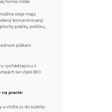
nej forme môže
nciálne oleje majú
riedený koncentrovaný
plochy práčky, poličku,
slednom plákaní.
aru vychádzajúcu z
ampách len čisté BIO
 na pranie:
a vložte ju do sušičky