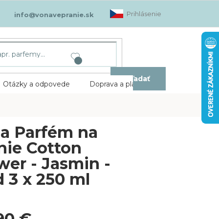
Prihlásenie
info@vonavepranie.sk
Hľadať
Otázky a odpovede
Doprava a platba
Kontakt
a Parfém na
nie Cotton
wer - Jasmin -
 3 x 250 ml
90 €