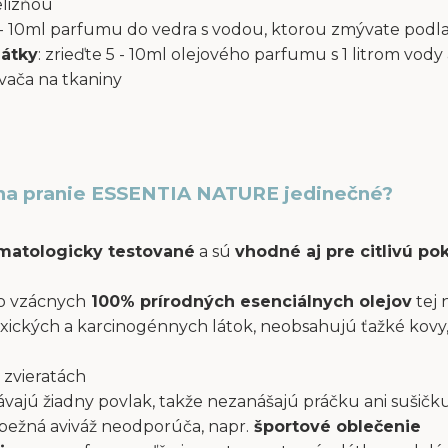
elizňou
 5 - 10ml parfumu do vedra s vodou, ktorou zmývate podl
látky
: zrieďte 5 - 10ml olejového parfumu s 1 litrom vody 
ača na tkaniny
na pranie ESSENTIA NATURE jedinečné?
atologicky testované
a sú
vhodné aj pre citlivú p
o vzácnych
100% prírodných esenciálnych olejov
tej 
xických a karcinogénnych látok, neobsahujú ťažké kovy,
 zvieratách
ajú žiadny povlak, takže nezanášajú práčku ani sušičku
a bežná aviváž neodporúča, napr.
športové oblečenie