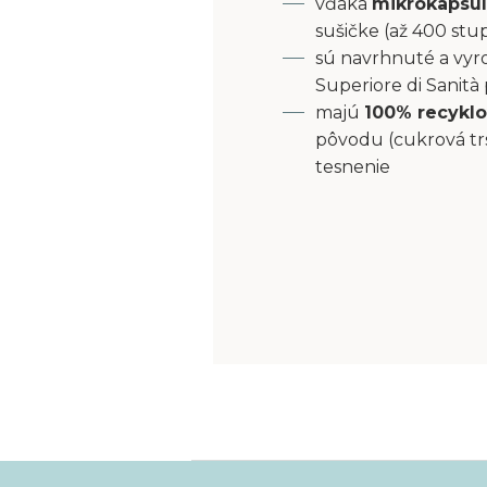
vďaka
mikrokapsu
sušičke (až 400 stu
sú navrhnuté a vyro
Superiore di Sanità
majú
100% recyklo
pôvodu (cukrová tr
tesnenie
Z
á