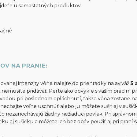
jdete u samostatných produktov.
račné
OV NA PRANIE:
dovanej intenzity vône nalejte do priehradky na aviváž
5 
áž nemusíte pridávať. Perte ako obvykle s vašim pracím p
vodou pri poslednom opláchnutí, takže vôňa zostane na 
ň nechajte voľne uschnúť alebo ju môžete sušiť aj v suši
to nezanechávajú žiadny nežiaduci povlak. Pri správnom 
u aj sušičku a môžete ich bez obáv použiť aj pri praní
š