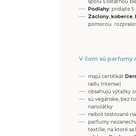
spolu s ostatnou bi
Podlahy
: pridajte
Záclony
,
koberce
,
pomocou rozprašov
V čom sú parfumy 
majú certifikát
Derm
radu Intense)
obsahujú výťažky z
sú vegánske, bez to
nanolátky
neboli testované na
parfumy nezanecháv
textílie, na ktoré s