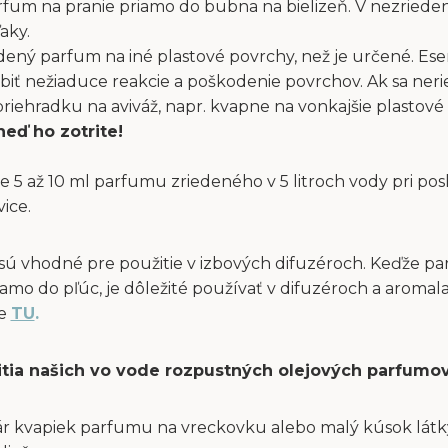
fum na pranie priamo do bubna na bielizeň. V nezriede
aky.
dený parfum na iné plastové povrchy, než je určené. Ese
obiť nežiaduce reakcie a poškodenie povrchov. Ak sa ne
ehradku na aviváž, napr. kvapne na vonkajšie plastové 
neď ho zotrite!
e 5 až 10 ml parfumu zriedeného v 5 litroch vody pri po
vice.
sú vhodné pre použitie v izbových difuzéroch. Keďže p
amo do pľúc, je dôležité používať v difuzéroch a aromal
te
TU
.
itia našich vo vode rozpustných olejových parfumov
ár kvapiek parfumu na vreckovku alebo malý kúsok látky 