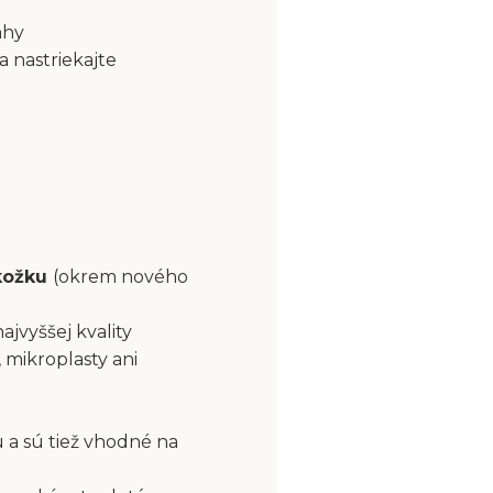
ahy
a nastriekajte
okožku
(okrem nového
najvyššej kvality
 mikroplasty ani
 a sú tiež vhodné na