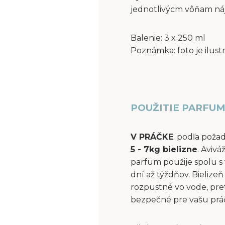
jednotlivýcm vôňam ná
Balenie: 3 x 250 ml
Poznámka: foto je ilust
POUŽITIE PARFUM
V PRÁČKE
: podľa poža
5 - 7kg bielizne
. Aviv
parfum použije spolu s 
dní až týždňov. Bielize
rozpustné vo vode, pre
bezpečné pre vašu práčk