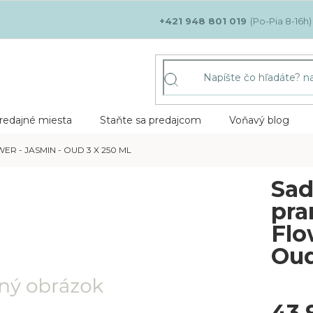
+421 948 801 019
redajné miesta
Staňte sa predajcom
Voňavý blog
R - JASMIN - OUD 3 X 250 ML
Sad
pra
Flo
Oud
43,