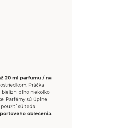
až 20 ml parfumu / na
rostriedkom. Práčka
bielizni dlho niekoľko
čke. Parfémy sú úplne
použití sú teda
portového oblečenia
.