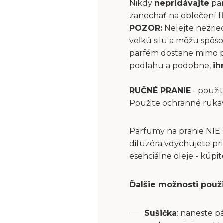
Nikdy
nepridávajte
par
zanechať na oblečení fľ
POZOR:
Nelejte nezrie
veľkú silu a môžu spôs
parfém dostane mimo pri
podlahu a podobne,
ih
RUČNÉ PRANIE
- použit
Použite ochranné ruka
Parfumy na pranie NIE 
difuzéra vdychujete pri
esenciálne oleje - kúpi
Ďalšie možnosti použ
Sušička
: naneste p