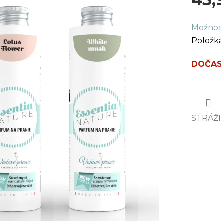
Jednot
Možnos
cena:
Položk
DOČAS
STRÁŽI