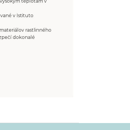
 vysokým teplotám v
vané v Istituto
 materiálov rastlinného
ezpečí dokonalé