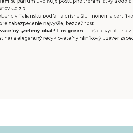
liam
sa parfum uvoľňuje postupne trením látky a odolá
pňov Celzia)
bené v Taliansku podľa najprísnejších noriem a certifiko
 pre zabezpečenie najvyššej bezpečnosti
vateľný „zelený obal“ I´m green
– fľaša je vyrobená z
stina) a elegantný recyklovateľný hliníkový uzáver zab