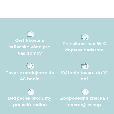
Z
á
p
ä
t
Certifikované
Pri nákupe nad 55 €
i
talianske vône pre
doprava zadarmo
Váš domov
e
Tovar expedujeme do
Vrátenie tovaru do 14
48 hodín
dní
Bezpečné produkty
Zodpovedná značka a
pre celú rodinu
overený eshop