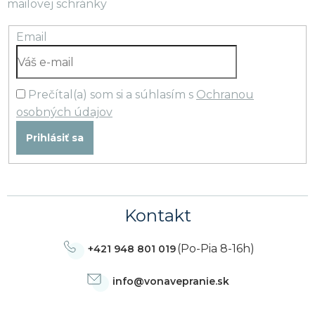
mailovej schránky
Email
Prečítal(a) som si a súhlasím s
Ochranou
osobných údajov
Prihlásiť sa
Kontakt
(Po-Pia 8-16h)
+421 948 801 019
info
@
vonavepranie.sk