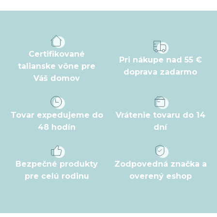
á
p
ä
t
Certifikované
Pri nákupe nad 55 €
i
talianske vône pre
doprava zadarmo
Váš domov
e
Tovar expedujeme do
Vrátenie tovaru do 14
48 hodín
dní
Bezpečné produkty
Zodpovedná značka a
pre celú rodinu
overený eshop