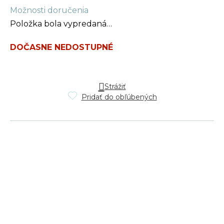
Jednotková
Možnosti doručenia
cena:
Položka bola vypredaná…
DOČASNE NEDOSTUPNÉ
Strážiť
Pridať do obľúbených
Z