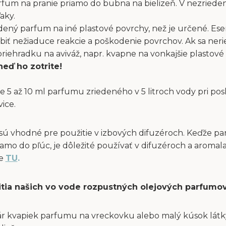
fum na pranie priamo do bubna na bielizeň. V nezriede
aky.
dený parfum na iné plastové povrchy, než je určené. Ese
obiť nežiaduce reakcie a poškodenie povrchov. Ak sa ne
ehradku na aviváž, napr. kvapne na vonkajšie plastové 
neď ho zotrite!
e 5 až 10 ml parfumu zriedeného v 5 litroch vody pri po
vice.
sú vhodné pre použitie v izbových difuzéroch. Keďže p
amo do pľúc, je dôležité používať v difuzéroch a aromal
te
TU
.
itia našich vo vode rozpustných olejových parfumov
ár kvapiek parfumu na vreckovku alebo malý kúsok látky 