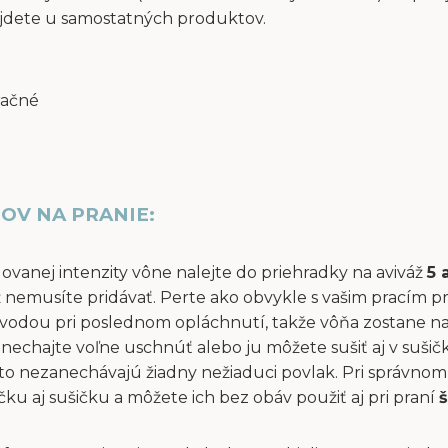
jdete u samostatných produktov.
račné
OV NA PRANIE:
dovanej intenzity vône nalejte do priehradky na aviváž
5 
áž nemusíte pridávať. Perte ako obvykle s vašim pracím p
vodou pri poslednom opláchnutí, takže vôňa zostane na 
ň nechajte voľne uschnúť alebo ju môžete sušiť aj v suši
to nezanechávajú žiadny nežiaduci povlak. Pri správnom 
u aj sušičku a môžete ich bez obáv použiť aj pri praní
š