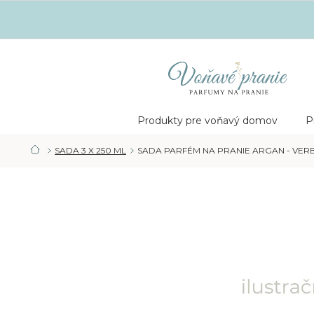
Prejsť
na
obsah
Nákupný
košík
Produkty pre voňavý domov
P
SADA 3 X 250 ML
SADA PARFÉM NA PRANIE ARGAN - VERB
DOMOV