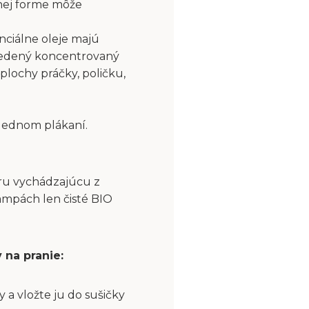
nej forme môže
nciálne oleje majú
riedený koncentrovaný
plochy práčky, poličku,
slednom plákaní.
aru vychádzajúcu z
ampách len čisté BIO
 na pranie:
a vložte ju do sušičky