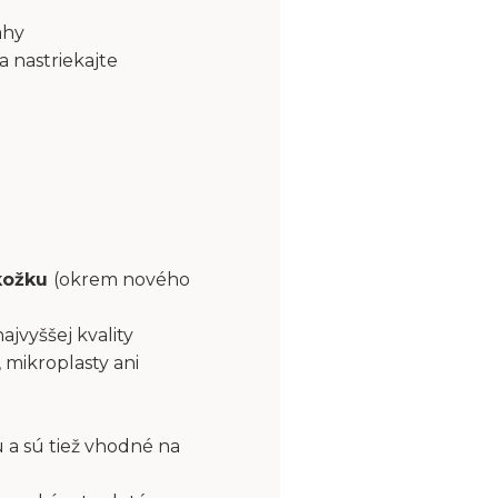
ahy
a nastriekajte
okožku
(okrem nového
najvyššej kvality
 mikroplasty ani
 a sú tiež vhodné na