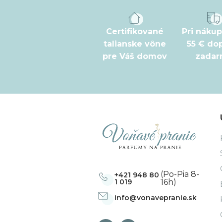
p
ä
t
Certifikované
Pri náku
talianske vône
55 € do
i
pre Váš domov
zada
e
(Po-Pia 8-
+421 948 80
1 019
16h)
info
@
vonavepranie.sk