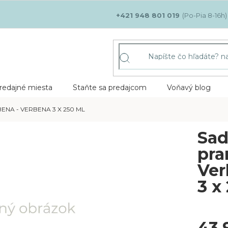
+421 948 801 019
redajné miesta
Staňte sa predajcom
Voňavý blog
ENA - VERBENA 3 X 250 ML
Sad
pra
Ver
3 x
43,