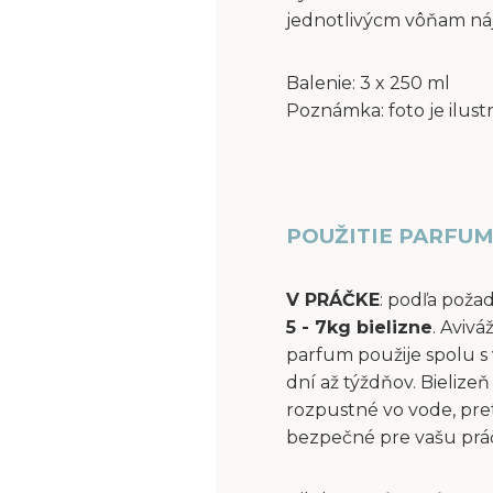
jednotlivýcm vôňam ná
Balenie: 3 x 250 ml
Poznámka: foto je ilust
POUŽITIE PARFUM
V PRÁČKE
: podľa poža
5 - 7kg bielizne
. Aviv
parfum použije spolu s 
dní až týždňov. Bielize
rozpustné vo vode, pre
bezpečné pre vašu práčk