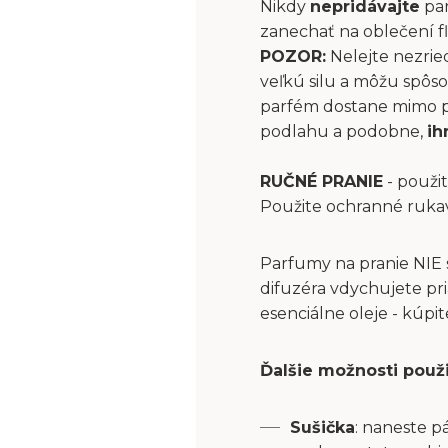
Nikdy
nepridávajte
par
zanechať na oblečení fľ
POZOR:
Nelejte nezrie
veľkú silu a môžu spôs
parfém dostane mimo pri
podlahu a podobne,
ih
RUČNÉ PRANIE
- použit
Použite ochranné ruka
Parfumy na pranie NIE 
difuzéra vdychujete pri
esenciálne oleje - kúpi
Ďalšie možnosti použ
Sušička
: naneste p