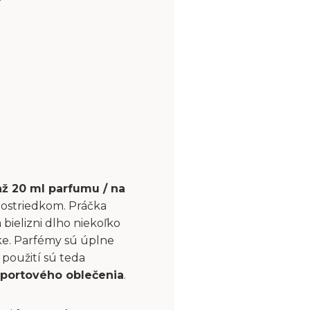
až 20 ml parfumu / na
rostriedkom. Práčka
bielizni dlho niekoľko
čke. Parfémy sú úplne
použití sú teda
portového oblečenia
.