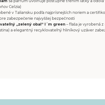
liam
sa parfum uvoľňuje postupne trením látky a odolá
pňov Celzia)
bené v Taliansku podľa najprísnejších noriem a certifiko
 pre zabezpečenie najvyššej bezpečnosti
vateľný „zelený obal“ I´m green
– fľaša je vyrobená z
stina) a elegantný recyklovateľný hliníkový uzáver zab