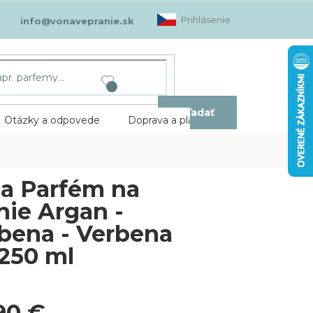
Prihlásenie
info@vonavepranie.sk
Hľadať
Otázky a odpovede
Doprava a platba
Kontakt
a Parfém na
nie Argan -
bena - Verbena
 250 ml
90 €