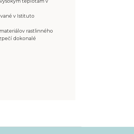
 vysokým teplotám v
vané v Istituto
 materiálov rastlinného
ezpečí dokonalé