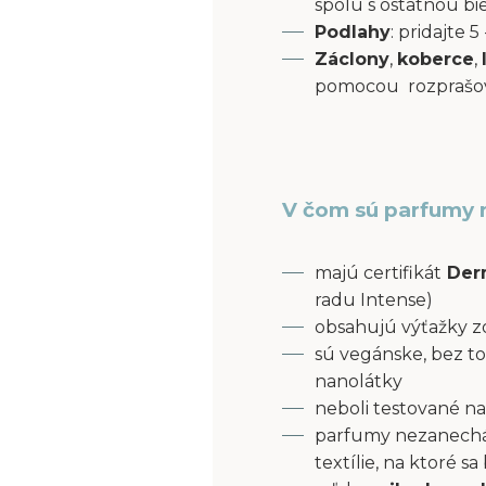
spolu s ostatnou bi
Podlahy
: pridajte
Záclony
,
koberce
,
pomocou rozprašov
V čom sú parfumy 
majú certifikát
Derm
radu Intense)
obsahujú výťažky z
sú vegánske, bez to
nanolátky
neboli testované na
parfumy nezanecháv
textílie, na ktoré s