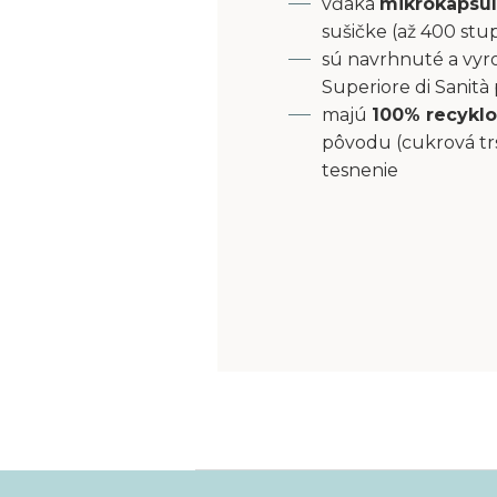
vďaka
mikrokapsu
sušičke (až 400 stu
sú navrhnuté a vyro
Superiore di Sanità
majú
100% recyklo
pôvodu (cukrová tr
tesnenie
Z
á