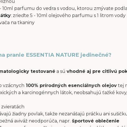
elizňou
 5 - 10ml parfumu do vedra s vodou, ktorou zmývate podl
látky
: zrieďte 5 - 10ml olejového parfumu s 1 litrom vody 
ača na tkaniny
na pranie ESSENTIA NATURE jedinečné?
atologicky testované
a sú
vhodné aj pre citlivú p
o vzácnych
100% prírodných esenciálnych olejov
tej 
xických a karcinogénnych látok, neobsahujú ťažké kovy,
 zvieratách
ajú žiadny povlak, takže nezanášajú práčku ani sušičku
a bežná aviváž neodporúča, napr.
športové oblečenie