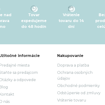
pe nad
Tovar
Vrátenie
Be
prava
expedujeme
tovaru do 14
prod
rmo
do 48 hodín
dní
cel
Užitočné informácie
Nakupovanie
Predajné miesta
Doprava a platba
Staňte sa predajcom
Ochrana osobných
údajov
Otázky a odpovede
Obchodné podmienky
Blog
Odstúpenie od zmluvy
Kontakt
Vrátenie tovaru
O nás