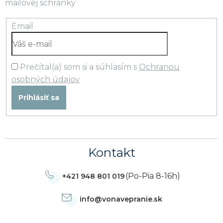
mailovej schránky
Email
Prečítal(a) som si a súhlasím s
Ochranou
osobných údajov
Prihlásiť sa
Kontakt
(Po-Pia 8-16h)
+421 948 801 019
info
@
vonavepranie.sk