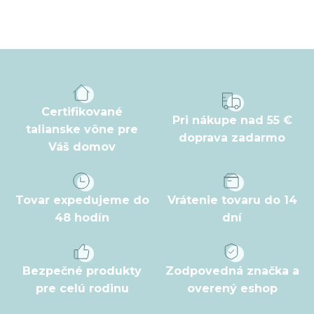
Z
á
p
ä
t
Certifikované
Pri nákupe nad 55 €
i
talianske vône pre
doprava zadarmo
Váš domov
e
Tovar expedujeme do
Vrátenie tovaru do 14
48 hodín
dní
Bezpečné produkty
Zodpovedná značka a
pre celú rodinu
overený eshop