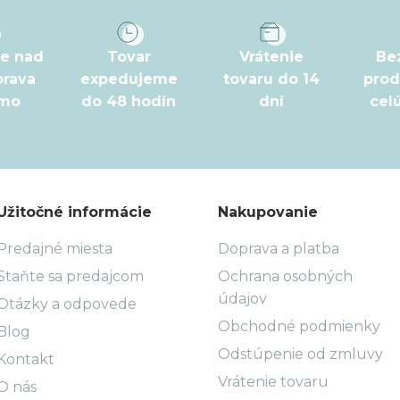
pe nad
Tovar
Vrátenie
Be
prava
expedujeme
tovaru do 14
prod
rmo
do 48 hodín
dní
cel
Užitočné informácie
Nakupovanie
Predajné miesta
Doprava a platba
Staňte sa predajcom
Ochrana osobných
údajov
Otázky a odpovede
Obchodné podmienky
Blog
Odstúpenie od zmluvy
Kontakt
Vrátenie tovaru
O nás