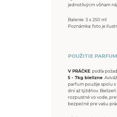
jednotlivýcm vôňam ná
Balenie: 3 x 250 ml
Poznámka: foto je ilust
POUŽITIE PARFUM
V PRÁČKE
: podľa poža
5 - 7kg bielizne
. Aviv
parfum použije spolu s 
dní až týždňov. Bielize
rozpustné vo vode, pre
bezpečné pre vašu práčk