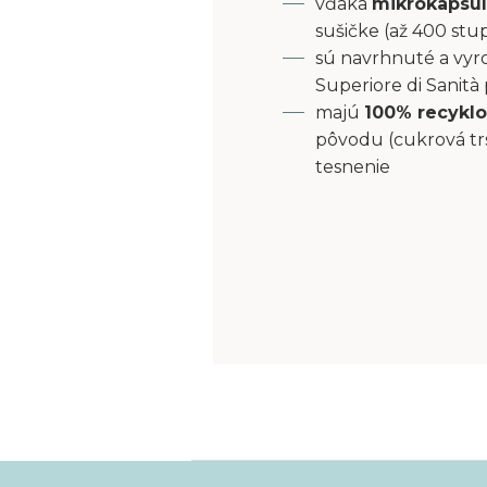
vďaka
mikrokapsu
sušičke (až 400 stu
sú navrhnuté a vyro
Superiore di Sanità
majú
100% recyklo
pôvodu (cukrová tr
tesnenie
Z
á