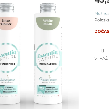
Jednot
Možnos
cena:
Položk
DOČAS
STRÁŽI