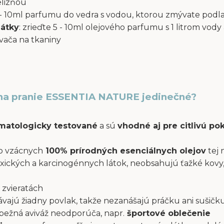
elizňou
 5 - 10ml parfumu do vedra s vodou, ktorou zmývate podl
látky
: zrieďte 5 - 10ml olejového parfumu s 1 litrom vody 
ača na tkaniny
na pranie ESSENTIA NATURE jedinečné?
atologicky testované
a sú
vhodné aj pre citlivú p
o vzácnych
100% prírodných esenciálnych olejov
tej 
xických a karcinogénnych látok, neobsahujú ťažké kovy,
 zvieratách
ajú žiadny povlak, takže nezanášajú práčku ani sušičku
a bežná aviváž neodporúča, napr.
športové oblečenie