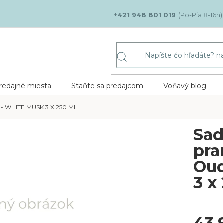
+421 948 801 019
redajné miesta
Staňte sa predajcom
Voňavý blog
 WHITE MUSK 3 X 250 ML
Sad
pra
Oud
3 x
43,