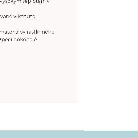
 vysokým teplotám v
vané v Istituto
 materiálov rastlinného
ezpečí dokonalé