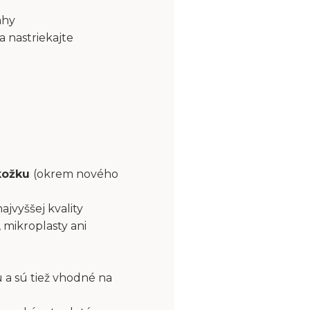
ahy
a nastriekajte
okožku
(okrem nového
najvyššej kvality
 mikroplasty ani
 a sú tiež vhodné na