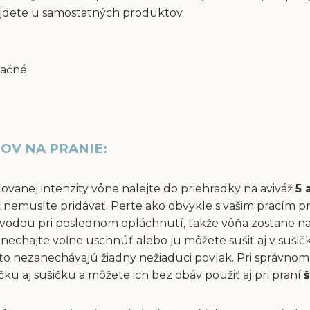
jdete u samostatných produktov.
račné
OV NA PRANIE:
dovanej intenzity vône nalejte do priehradky na aviváž
5 
áž nemusíte pridávať. Perte ako obvykle s vašim pracím p
vodou pri poslednom opláchnutí, takže vôňa zostane na 
ň nechajte voľne uschnúť alebo ju môžete sušiť aj v suši
to nezanechávajú žiadny nežiaduci povlak. Pri správnom 
u aj sušičku a môžete ich bez obáv použiť aj pri praní
š