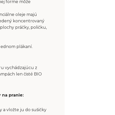
nej forme môže
nciálne oleje majú
riedený koncentrovaný
plochy práčky, poličku,
slednom plákaní.
aru vychádzajúcu z
ampách len čisté BIO
 na pranie:
a vložte ju do sušičky