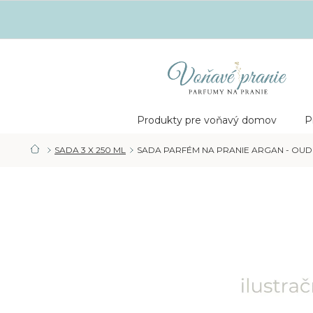
Prejsť
na
obsah
Nákupný
košík
Produkty pre voňavý domov
P
SADA 3 X 250 ML
SADA PARFÉM NA PRANIE ARGAN - OUD -
DOMOV