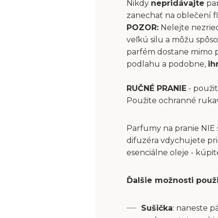
Nikdy
nepridávajte
par
zanechať na oblečení fľ
POZOR:
Nelejte nezrie
veľkú silu a môžu spôs
parfém dostane mimo pri
podlahu a podobne,
ih
RUČNÉ PRANIE
- použit
Použite ochranné ruka
Parfumy na pranie NIE 
difuzéra vdychujete pri
esenciálne oleje - kúpi
Ďalšie možnosti použ
Sušička
: naneste p