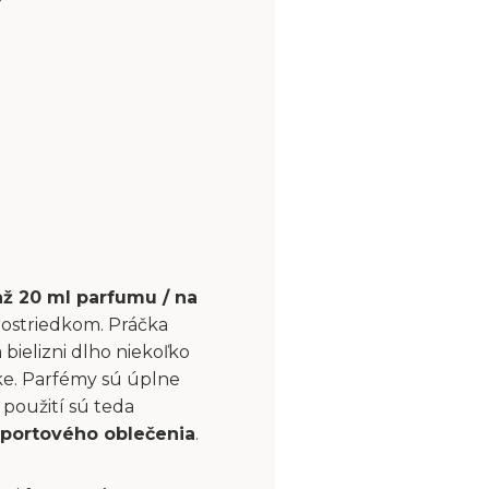
až 20 ml parfumu / na
rostriedkom. Práčka
bielizni dlho niekoľko
čke. Parfémy sú úplne
použití sú teda
portového oblečenia
.