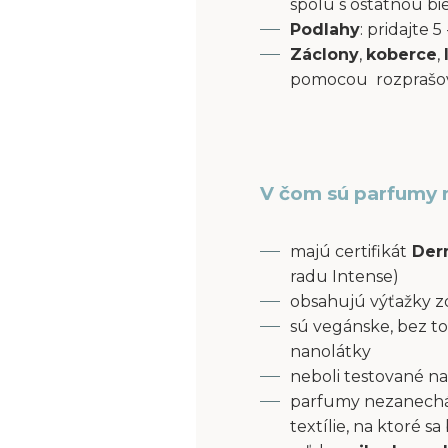
spolu s ostatnou bi
Podlahy
: pridajte
Záclony
,
koberce
,
pomocou rozprašov
V čom sú parfumy 
majú certifikát
Derm
radu Intense)
obsahujú výťažky z
sú vegánske, bez to
nanolátky
neboli testované na
parfumy nezanecháv
textílie, na ktoré s