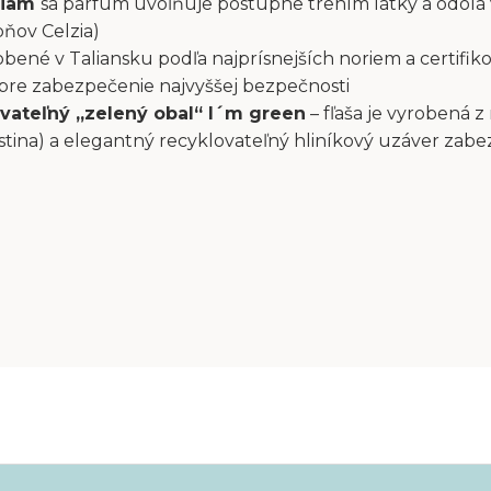
liam
sa parfum uvoľňuje postupne trením látky a odolá
pňov Celzia)
bené v Taliansku podľa najprísnejších noriem a certifiko
 pre zabezpečenie najvyššej bezpečnosti
vateľný „zelený obal“ I´m green
– fľaša je vyrobená z
stina) a elegantný recyklovateľný hliníkový uzáver zab