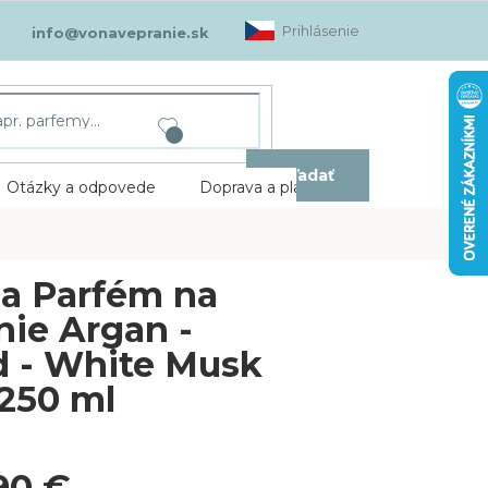
Prihlásenie
info@vonavepranie.sk
Hľadať
Otázky a odpovede
Doprava a platba
Kontakt
a Parfém na
nie Argan -
 - White Musk
 250 ml
90 €