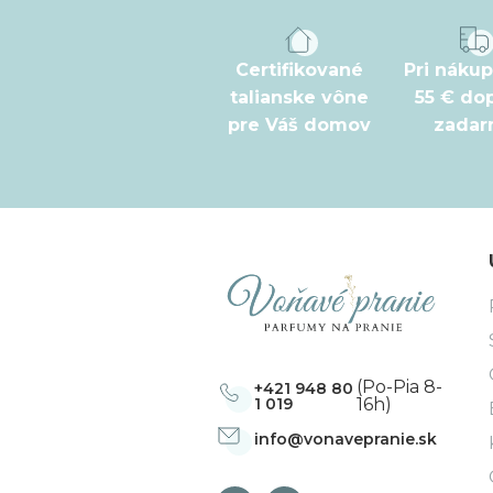
p
ä
t
Certifikované
Pri náku
talianske vône
55 € do
i
pre Váš domov
zada
e
(Po-Pia 8-
+421 948 80
1 019
16h)
info
@
vonavepranie.sk