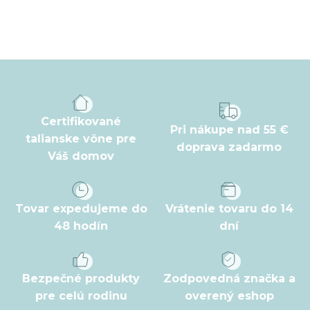
Z
á
p
ä
t
Certifikované
Pri nákupe nad 55 €
i
talianske vône pre
doprava zadarmo
Váš domov
e
Tovar expedujeme do
Vrátenie tovaru do 14
48 hodín
dní
Bezpečné produkty
Zodpovedná značka a
pre celú rodinu
overený eshop