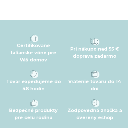
Z
á
p
ä
t
Certifikované
Pri nákupe nad 55 €
i
talianske vône pre
doprava zadarmo
Váš domov
e
Tovar expedujeme do
Vrátenie tovaru do 14
48 hodín
dní
Bezpečné produkty
Zodpovedná značka a
pre celú rodinu
overený eshop