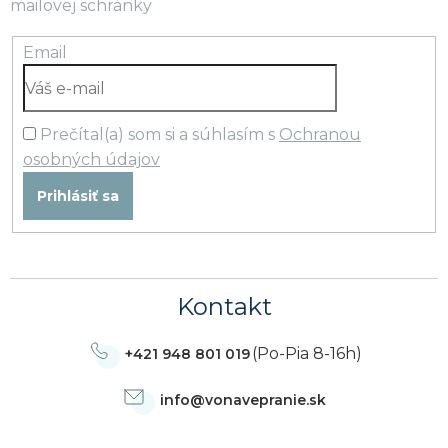
mailovej schránky
Email
Prečítal(a) som si a súhlasím s
Ochranou
osobných údajov
Prihlásiť sa
Kontakt
(Po-Pia 8-16h)
+421 948 801 019
info
@
vonavepranie.sk