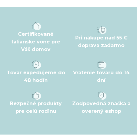
á
p
ä
t
Certifikované
Pri nákupe nad 55 €
i
talianske vône pre
doprava zadarmo
Váš domov
e
Tovar expedujeme do
Vrátenie tovaru do 14
48 hodín
dní
Bezpečné produkty
Zodpovedná značka a
pre celú rodinu
overený eshop