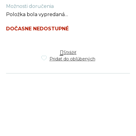
Jednotková
Možnosti doručenia
cena:
Položka bola vypredaná…
DOČASNE NEDOSTUPNÉ
Strážiť
Pridať do obľúbených
Z