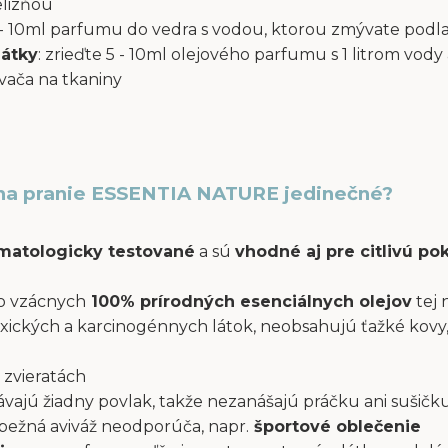
elizňou
 5 - 10ml parfumu do vedra s vodou, ktorou zmývate podl
látky
: zrieďte 5 - 10ml olejového parfumu s 1 litrom vody 
ača na tkaniny
na pranie ESSENTIA NATURE jedinečné?
atologicky testované
a sú
vhodné aj pre citlivú p
o vzácnych
100% prírodných esenciálnych olejov
tej 
xických a karcinogénnych látok, neobsahujú ťažké kovy,
 zvieratách
ajú žiadny povlak, takže nezanášajú práčku ani sušičku
a bežná aviváž neodporúča, napr.
športové oblečenie