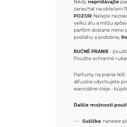
Nikdy
nepridávajte
par
zanechať na oblečení fľ
POZOR:
Nelejte nezrie
veľkú silu a môžu spôs
parfém dostane mimo pri
podlahu a podobne,
ih
RUČNÉ PRANIE
- použit
Použite ochranné ruka
Parfumy na pranie NIE 
difuzéra vdychujete pri
esenciálne oleje - kúpi
Ďalšie možnosti použ
Sušička
: naneste p