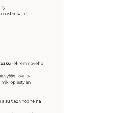
ahy
a nastriekajte
okožku
(okrem nového
najvyššej kvality
 mikroplasty ani
 a sú tiež vhodné na