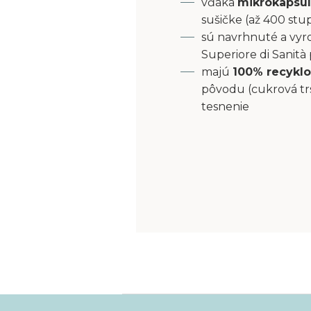
vďaka
mikrokapsu
sušičke (až 400 stu
sú navrhnuté a vyro
Superiore di Sanità
majú
100% recyklo
pôvodu (cukrová tr
tesnenie
Z
á