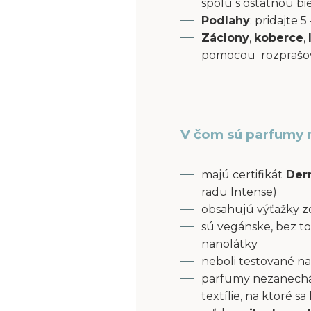
spolu s ostatnou bi
Podlahy
: pridajte
Záclony
,
koberce
,
pomocou rozprašov
V čom sú parfumy 
majú certifikát
Derm
radu Intense)
obsahujú výťažky z
sú vegánske, bez to
nanolátky
neboli testované na
parfumy nezanecháv
textílie, na ktoré s