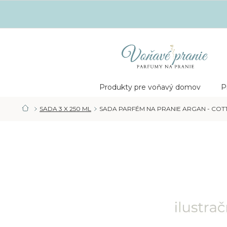
Prejsť
na
obsah
Nákupný
košík
Produkty pre voňavý domov
P
SADA 3 X 250 ML
SADA PARFÉM NA PRANIE ARGAN - COTT
DOMOV