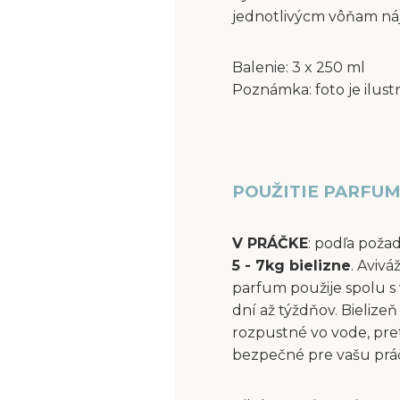
jednotlivýcm vôňam ná
Balenie: 3 x 250 ml
Poznámka: foto je ilust
POUŽITIE PARFUM
V PRÁČKE
: podľa poža
5 - 7kg bielizne
. Aviv
parfum použije spolu s 
dní až týždňov. Bielize
rozpustné vo vode, pre
bezpečné pre vašu práčk