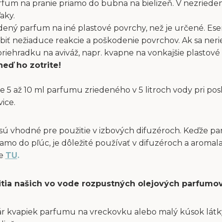
fum na pranie priamo do bubna na bielizeň. V nezriede
aky.
dený parfum na iné plastové povrchy, než je určené. Ese
obiť nežiaduce reakcie a poškodenie povrchov. Ak sa ne
ehradku na aviváž, napr. kvapne na vonkajšie plastové 
neď ho zotrite!
e 5 až 10 ml parfumu zriedeného v 5 litroch vody pri po
vice.
sú vhodné pre použitie v izbových difuzéroch. Keďže p
amo do pľúc, je dôležité používať v difuzéroch a aromal
te
TU
.
itia našich vo vode rozpustných olejových parfumov
ár kvapiek parfumu na vreckovku alebo malý kúsok látky 