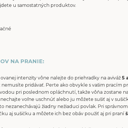
jdete u samostatných produktov.
račné
OV NA PRANIE:
dovanej intenzity vône nalejte do priehradky na aviváž
5 
áž nemusíte pridávať. Perte ako obvykle s vašim pracím p
vodou pri poslednom opláchnutí, takže vôňa zostane na 
ň nechajte voľne uschnúť alebo ju môžete sušiť aj v suši
to nezanechávajú žiadny nežiaduci povlak. Pri správnom 
u aj sušičku a môžete ich bez obáv použiť aj pri praní
š