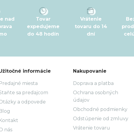
pe nad
Tovar
Vrátenie
Be
prava
expedujeme
tovaru do 14
prod
rmo
do 48 hodín
dní
cel
Užitočné informácie
Nakupovanie
Predajné miesta
Doprava a platba
Staňte sa predajcom
Ochrana osobných
údajov
Otázky a odpovede
Obchodné podmienky
Blog
Odstúpenie od zmluvy
Kontakt
Vrátenie tovaru
O nás