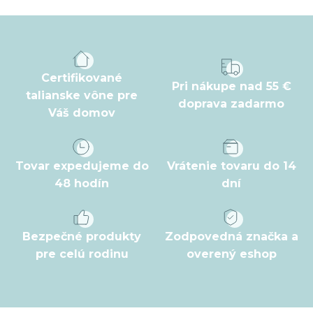
á
p
ä
t
Certifikované
Pri nákupe nad 55 €
i
talianske vône pre
doprava zadarmo
Váš domov
e
Tovar expedujeme do
Vrátenie tovaru do 14
48 hodín
dní
Bezpečné produkty
Zodpovedná značka a
pre celú rodinu
overený eshop