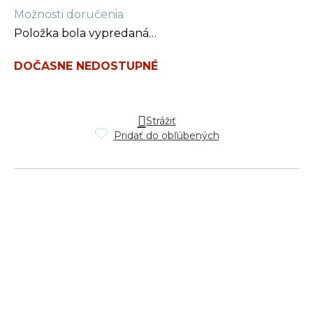
Jednotková
Možnosti doručenia
cena:
Položka bola vypredaná…
DOČASNE NEDOSTUPNÉ
Strážiť
Pridať do obľúbených
Z