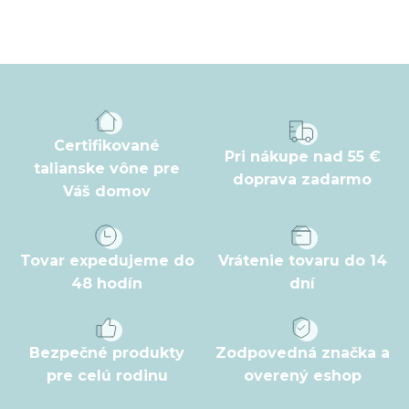
Z
á
p
ä
t
Certifikované
Pri nákupe nad 55 €
i
talianske vône pre
doprava zadarmo
Váš domov
e
Tovar expedujeme do
Vrátenie tovaru do 14
48 hodín
dní
Bezpečné produkty
Zodpovedná značka a
pre celú rodinu
overený eshop