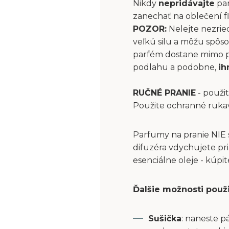
Nikdy
nepridávajte
par
zanechať na oblečení fľ
POZOR:
Nelejte nezrie
veľkú silu a môžu spôs
parfém dostane mimo pri
podlahu a podobne,
ih
RUČNÉ PRANIE
- použit
Použite ochranné ruka
Parfumy na pranie NIE 
difuzéra vdychujete pri
esenciálne oleje - kúpi
Ďalšie možnosti použ
Sušička
: naneste p