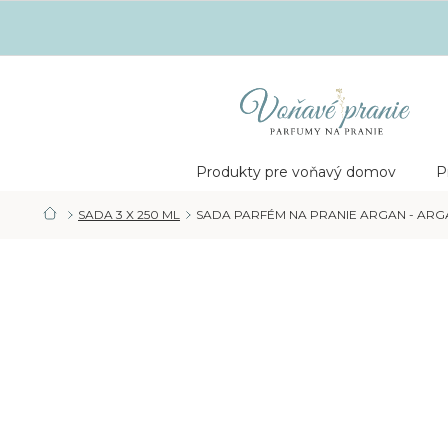
Prejsť
na
obsah
Nákupný
košík
Produkty pre voňavý domov
P
SADA 3 X 250 ML
SADA PARFÉM NA PRANIE ARGAN - ARGAN
DOMOV