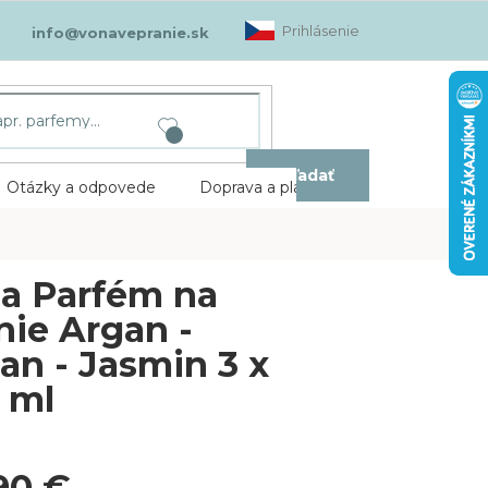
Prihlásenie
info@vonavepranie.sk
Hľadať
Otázky a odpovede
Doprava a platba
Kontakt
a Parfém na
nie Argan -
an - Jasmin 3 x
 ml
90 €