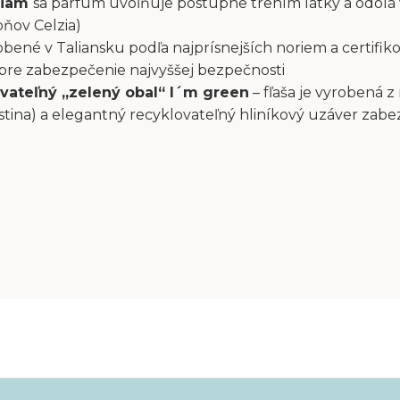
liam
sa parfum uvoľňuje postupne trením látky a odolá
pňov Celzia)
bené v Taliansku podľa najprísnejších noriem a certifiko
 pre zabezpečenie najvyššej bezpečnosti
vateľný „zelený obal“ I´m green
– fľaša je vyrobená z
stina) a elegantný recyklovateľný hliníkový uzáver zab