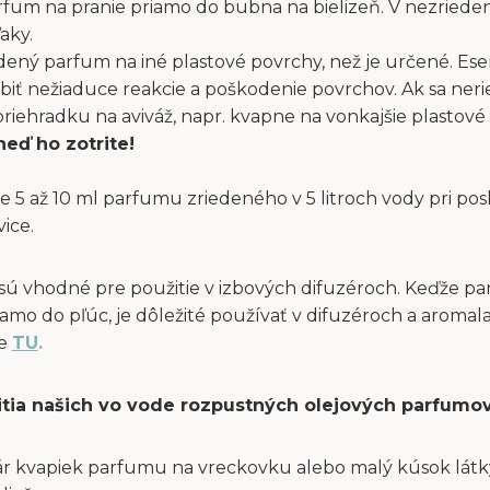
fum na pranie priamo do bubna na bielizeň. V nezriede
aky.
dený parfum na iné plastové povrchy, než je určené. Ese
obiť nežiaduce reakcie a poškodenie povrchov. Ak sa ne
ehradku na aviváž, napr. kvapne na vonkajšie plastové 
neď ho zotrite!
e 5 až 10 ml parfumu zriedeného v 5 litroch vody pri po
vice.
sú vhodné pre použitie v izbových difuzéroch. Keďže p
amo do pľúc, je dôležité používať v difuzéroch a aromal
te
TU
.
itia našich vo vode rozpustných olejových parfumov
ár kvapiek parfumu na vreckovku alebo malý kúsok látky 