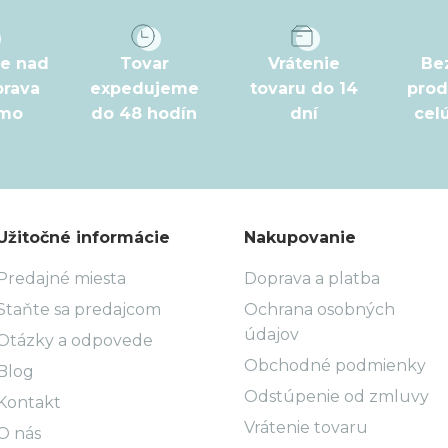
pe nad
Tovar
Vrátenie
Be
prava
expedujeme
tovaru do 14
prod
rmo
do 48 hodín
dní
cel
Užitočné informácie
Nakupovanie
Predajné miesta
Doprava a platba
Staňte sa predajcom
Ochrana osobných
údajov
Otázky a odpovede
Obchodné podmienky
Blog
Odstúpenie od zmluvy
Kontakt
Vrátenie tovaru
O nás