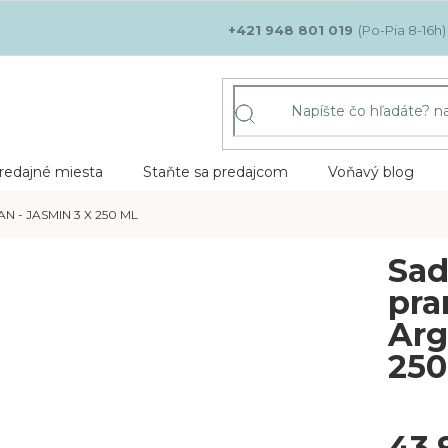
+421 948 801 019
redajné miesta
Staňte sa predajcom
Voňavý blog
 - JASMIN 3 X 250 ML
Sad
pra
Arg
250
43,