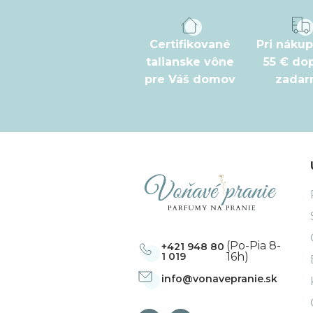
p
ä
t
Certifikované
Pri náku
talianske vône
55 € do
i
pre Váš domov
zada
e
(Po-Pia 8-
+421 948 80
1 019
16h)
info
@
vonavepranie.sk