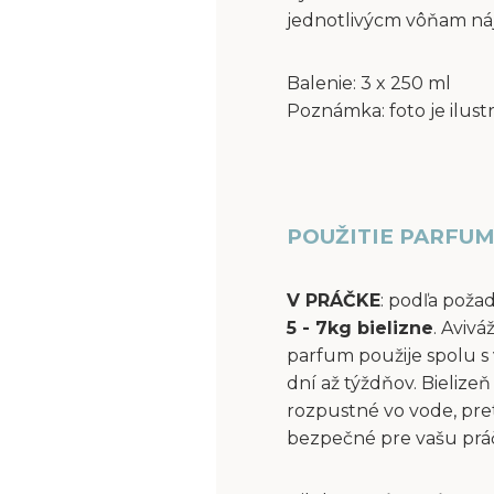
jednotlivýcm vôňam ná
Balenie: 3 x 250 ml
Poznámka: foto je ilust
POUŽITIE PARFUM
V PRÁČKE
: podľa poža
5 - 7kg bielizne
. Aviv
parfum použije spolu s 
dní až týždňov. Bielize
rozpustné vo vode, pre
bezpečné pre vašu práčk