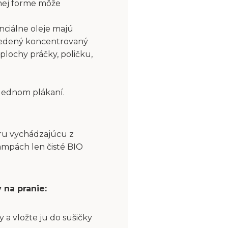
nej forme môže
nciálne oleje majú
riedený koncentrovaný
plochy práčky, poličku,
slednom plákaní.
aru vychádzajúcu z
ampách len čisté BIO
 na pranie:
a vložte ju do sušičky