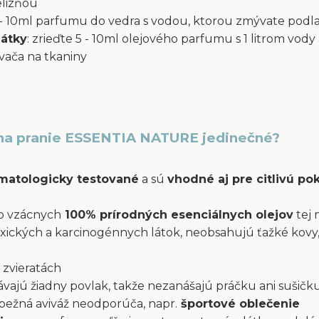
elizňou
 5 - 10ml parfumu do vedra s vodou, ktorou zmývate podl
látky
: zrieďte 5 - 10ml olejového parfumu s 1 litrom vody 
ača na tkaniny
na pranie ESSENTIA NATURE jedinečné?
atologicky testované
a sú
vhodné aj pre citlivú p
o vzácnych
100% prírodných esenciálnych olejov
tej 
xických a karcinogénnych látok, neobsahujú ťažké kovy,
 zvieratách
ajú žiadny povlak, takže nezanášajú práčku ani sušičku
a bežná aviváž neodporúča, napr.
športové oblečenie