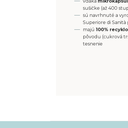
vďaka
mikrokapsu
sušičke (až 400 stu
sú navrhnuté a vyro
Superiore di Sanità
majú
100% recyklo
pôvodu (cukrová tr
tesnenie
Z
á