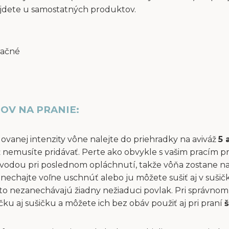
jdete u samostatných produktov.
račné
OV NA PRANIE:
dovanej intenzity vône nalejte do priehradky na aviváž
5 
áž nemusíte pridávať. Perte ako obvykle s vašim pracím p
vodou pri poslednom opláchnutí, takže vôňa zostane na 
ň nechajte voľne uschnúť alebo ju môžete sušiť aj v suši
to nezanechávajú žiadny nežiaduci povlak. Pri správnom 
u aj sušičku a môžete ich bez obáv použiť aj pri praní
š