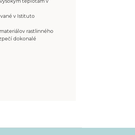
 vysokým teplotám v
vané v Istituto
 materiálov rastlinného
ezpečí dokonalé