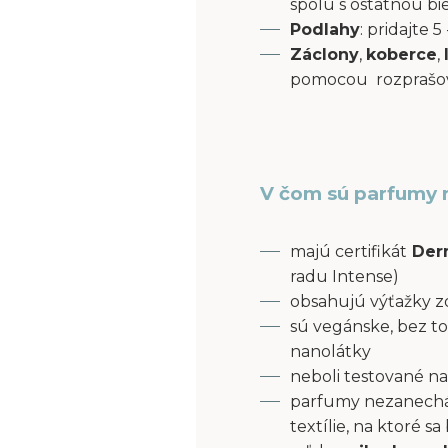
spolu s ostatnou bi
Podlahy
: pridajte
Záclony
,
koberce
,
pomocou rozprašov
V čom sú parfumy 
majú certifikát
Derm
radu Intense)
obsahujú výťažky z
sú vegánske, bez to
nanolátky
neboli testované na
parfumy nezanecháv
textílie, na ktoré s