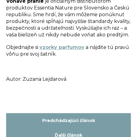
Voňavé pranie
je oficiálnym distribútorom
produktov Essentia Nature pre Slovensko a Českú
republiku. Sme hrdí, že vám môžeme ponúknuť
produkty, ktoré spĺňajú najvyššie štandardy kvality,
bezpečnosti a udržateľnosti. Vyskúšajte ich raz – a
vaša bielizeň už nikdy nebude voňať ako predtým.
Objednajte si
vzorky parfumov
a nájdite tú pravú
vôňu pre svoj šatník.
Autor: Zuzana Lejdarová
Predchádzajúci článok
Ďalší článok