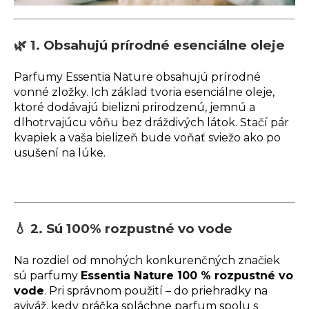
🌿 1. Obsahujú prírodné esenciálne oleje
Parfumy Essentia Nature obsahujú prírodné
vonné zložky. Ich základ tvoria esenciálne oleje,
ktoré dodávajú bielizni prirodzenú, jemnú a
dlhotrvajúcu vôňu bez dráždivých látok. Stačí pár
kvapiek a vaša bielizeň bude voňať sviežo ako po
usušení na lúke.
💧 2. Sú 100% rozpustné vo vode
Na rozdiel od mnohých konkurenčných značiek
sú parfumy
Essentia Nature 100 % rozpustné vo
vode
. Pri správnom použití – do priehradky na
aviváž, kedy práčka spláchne parfum spolu s