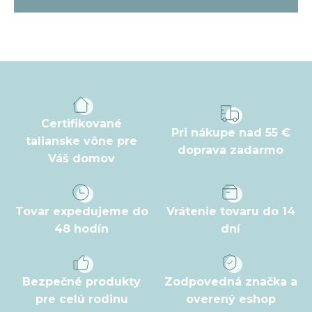
Z
á
p
ä
t
Certifikované
Pri nákupe nad 55 €
i
talianske vône pre
doprava zadarmo
Váš domov
e
Tovar expedujeme do
Vrátenie tovaru do 14
48 hodín
dní
Bezpečné produkty
Zodpovedná značka a
pre celú rodinu
overený eshop