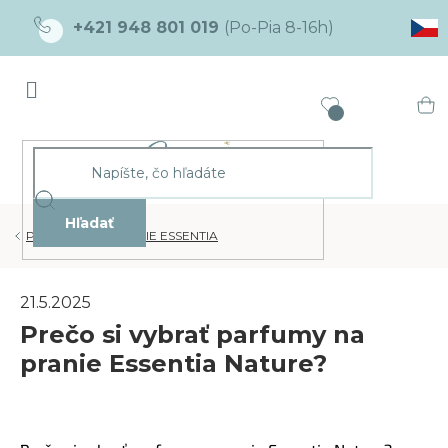
Prejsť
+421 948 801 019
na
obsah
Ná
ko
Hľadať
PARFUMY NA PRANIE ESSENTIA
21.5.2025
Prečo si vybrať parfumy na
pranie Essentia Nature?