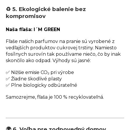
♻️ 5. Ekologické balenie bez
kompromisov
Naša fľaša: I´M GREEN
Fľaše našich parfumov na pranie sú vyrobené z
vedľajších produktov cukrovej trstiny. Namiesto
fosílnych surovín tak používame niečo, čo by inak
skončilo ako odpad. Výhody sú jasné:
✅ Nižšie emisie CO₂ pri výrobe
✅ Žiadne škodlivé plasty
✅ Plne biologicky odbúrateľné
Samozrejme, fľaša je 100 % recyklovateľná.
🌍 6. Voľba pre zodpovedný domov