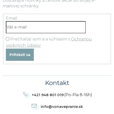
Dostávajte novinky a cenové akcie do svojej e-
mailovej schránky
Email
Prečítal(a) som si a súhlasím s
Ochranou
osobných údajov
Prihlásiť sa
Kontakt
(Po-Pia 8-16h)
+421 948 801 019
info
@
vonavepranie.sk