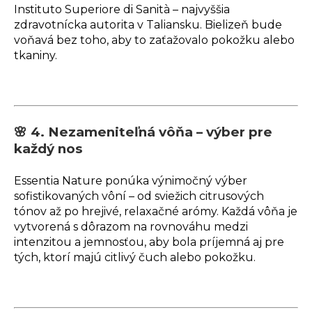
Instituto Superiore di Sanità – najvyššia
zdravotnícka autorita v Taliansku. Bielizeň bude
voňavá bez toho, aby to zaťažovalo pokožku alebo
tkaniny.
🌸 4. Nezameniteľná vôňa – výber pre
každý nos
Essentia Nature ponúka výnimočný výber
sofistikovaných vôní – od sviežich citrusových
tónov až po hrejivé, relaxačné arómy. Každá vôňa je
vytvorená s dôrazom na rovnováhu medzi
intenzitou a jemnosťou, aby bola príjemná aj pre
tých, ktorí majú citlivý čuch alebo pokožku.