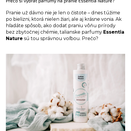
Prečo si vybrať parfumy na pranie Essentia Nature?
Pranie už dávno nie je len o čistote – dnes túžime
po bielizni, ktorá nielen žiari, ale aj krásne vonia. Ak
hľadáte spôsob, ako dodať praniu vôňu prírody
bez zbytočnej chémie, talianske parfumy
Essentia
Nature
sú tou správnou voľbou. Prečo?