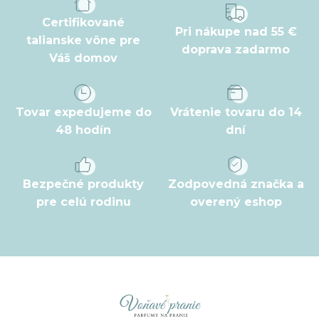
ä
t
Certifikované
Pri nákupe nad 55 €
i
talianske vône pre
doprava zadarmo
Váš domov
e
Tovar expedujeme do
Vrátenie tovaru do 14
48 hodín
dní
Bezpečné produkty
Zodpovedná značka a
pre celú rodinu
overený eshop