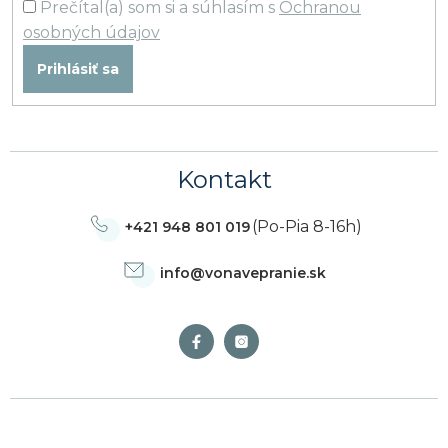
Prečítal(a) som si a súhlasím s
Ochranou
osobných údajov
Prihlásiť sa
Kontakt
(Po-Pia 8-16h)
+421 948 801 019
info
@
vonavepranie.sk